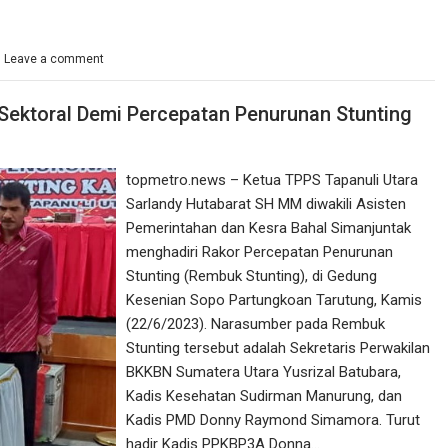
Leave a comment
Sektoral Demi Percepatan Penurunan Stunting
topmetro.news – Ketua TPPS Tapanuli Utara
Sarlandy Hutabarat SH MM diwakili Asisten
Pemerintahan dan Kesra Bahal Simanjuntak
menghadiri Rakor Percepatan Penurunan
Stunting (Rembuk Stunting), di Gedung
Kesenian Sopo Partungkoan Tarutung, Kamis
(22/6/2023). Narasumber pada Rembuk
Stunting tersebut adalah Sekretaris Perwakilan
BKKBN Sumatera Utara Yusrizal Batubara,
Kadis Kesehatan Sudirman Manurung, dan
Kadis PMD Donny Raymond Simamora. Turut
hadir Kadis PPKBP3A Donna…