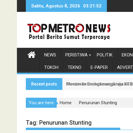
Skip
Sabtu, Agustus 8, 2026
03:21:54
to
content
NEWS
PERISTIWA
POLITIK
EKON
TOKOH
TEKNO
E-PAPER
ADVERT
Recent posts
Monumen Sisingamangaraja XII Be
Pendiri Beranda Ruang Diskusi D
You are here
Home
Penurunan Stunting
Tag:
Penurunan Stunting