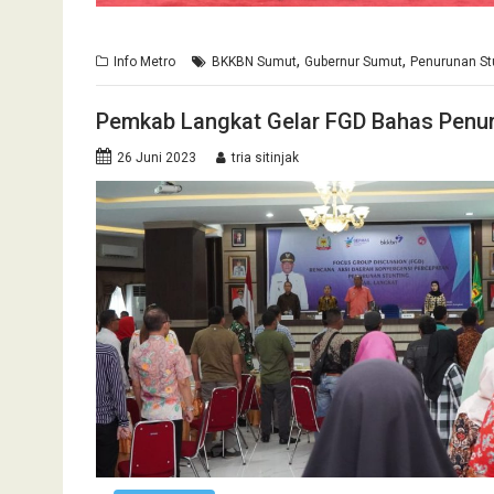
,
,
Info Metro
BKKBN Sumut
Gubernur Sumut
Penurunan St
Pemkab Langkat Gelar FGD Bahas Penur
26 Juni 2023
tria sitinjak