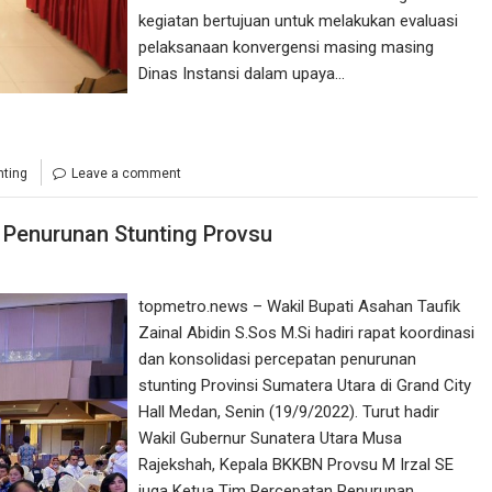
kegiatan bertujuan untuk melakukan evaluasi
pelaksanaan konvergensi masing masing
Dinas Instansi dalam upaya…
nting
Leave a comment
 Penurunan Stunting Provsu
topmetro.news – Wakil Bupati Asahan Taufik
Zainal Abidin S.Sos M.Si hadiri rapat koordinasi
dan konsolidasi percepatan penurunan
stunting Provinsi Sumatera Utara di Grand City
Hall Medan, Senin (19/9/2022). Turut hadir
Wakil Gubernur Sunatera Utara Musa
Rajekshah, Kepala BKKBN Provsu M Irzal SE
juga Ketua Tim Percepatan Penurunan