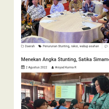
,
,
Daerah
Penurunan Stunting
rakor
wabup asahan
Menekan Angka Stunting, Satika Simamo
2 Agustus 2022
Arsyad Kurnia R