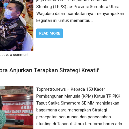
Stunting (TPPS) se-Provinsi Sumatera Utara.
Wagubsu dalam sambutannya menyampaikan
kegiatan ini untuk memantau…
READ MORE
Leave a comment
ra Anjurkan Terapkan Strategi Kreatif
Topmetro.news – Kepada 150 Kader
Pembangunan Manusia (KPM) Ketua TP PKK
Taput Satika Simamora SE MM menjelaskan
bagaimana cara menerapkan Strategi
percepatan penurunan dan pencegahan
stunting di Tapanuli Utara terutama harus ada