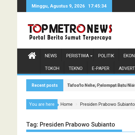
Skip
Minggu, Agustus 9, 2026
17:45:35
to
content
NEWS
PERISTIWA
POLITIK
EKON
TOKOH
TEKNO
E-PAPER
ADVERT
Recent posts
Tafoo'lo Nehe, Pelompat Batu Ni
Monumen Sisingamangaraja XII Be
You are here
Home
Presiden Prabowo Subianto
Tag:
Presiden Prabowo Subianto