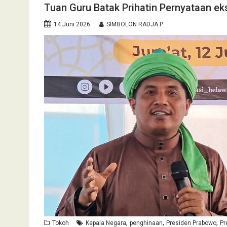
Tuan Guru Batak Prihatin Pernyataan e
14 Juni 2026
SIMBOLON RADJA P
,
,
,
Tokoh
Kepala Negara
penghinaan
Presiden Prabowo
Pr