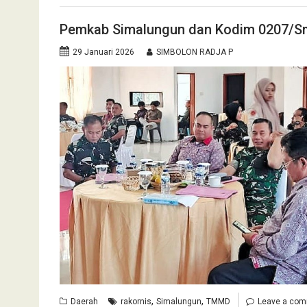
Pemkab Simalungun dan Kodim 0207/Sm
29 Januari 2026
SIMBOLON RADJA P
,
,
Daerah
rakornis
Simalungun
TMMD
Leave a co