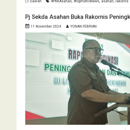
,
,
,
Daerah
#PKKAsahan
#topmetroNews
asahan
rakornis
Pj Sekda Asahan Buka Rakornis Penin
11 November 2024
YONAN FEBRIAN