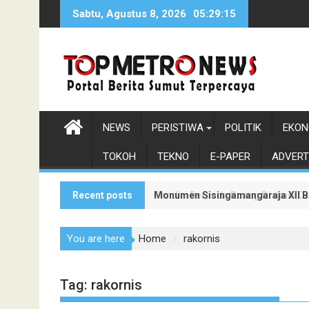
Skip
Sabtu, Agustus 8, 2026
05:29:17
to
content
NEWS
PERISTIWA
POLITIK
EKON
TOKOH
TEKNO
E-PAPER
ADVERT
Recent posts
Monumen Sisingamangaraja XII Be
Pendiri Beranda Ruang Diskusi D
You are here
Home
rakornis
Tag:
rakornis