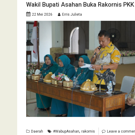
Wakil Bupati Asahan Buka Rakornis PK
22 Mei 2026
Erris Julieta
,
Daerah
#WabupAsahan
rakornis
Leave a comme