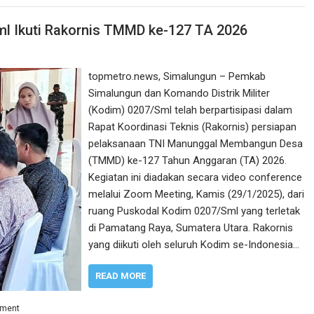
l Ikuti Rakornis TMMD ke-127 TA 2026
topmetro.news, Simalungun – Pemkab
Simalungun dan Komando Distrik Militer
(Kodim) 0207/Sml telah berpartisipasi dalam
Rapat Koordinasi Teknis (Rakornis) persiapan
pelaksanaan TNI Manunggal Membangun Desa
(TMMD) ke-127 Tahun Anggaran (TA) 2026.
Kegiatan ini diadakan secara video conference
melalui Zoom Meeting, Kamis (29/1/2025), dari
ruang Puskodal Kodim 0207/Sml yang terletak
di Pamatang Raya, Sumatera Utara. Rakornis
yang diikuti oleh seluruh Kodim se-Indonesia…
READ MORE
mment