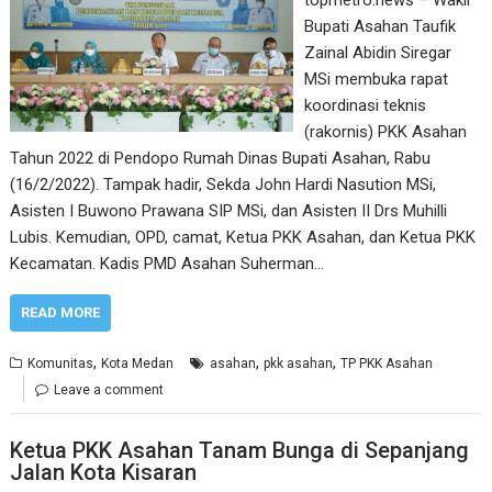
topmetro.news – Wakil
Bupati Asahan Taufik
Zainal Abidin Siregar
MSi membuka rapat
koordinasi teknis
(rakornis) PKK Asahan
Tahun 2022 di Pendopo Rumah Dinas Bupati Asahan, Rabu
(16/2/2022). Tampak hadir, Sekda John Hardi Nasution MSi,
Asisten I Buwono Prawana SIP MSi, dan Asisten II Drs Muhilli
Lubis. Kemudian, OPD, camat, Ketua PKK Asahan, dan Ketua PKK
Kecamatan. Kadis PMD Asahan Suherman…
READ MORE
,
,
,
Komunitas
Kota Medan
asahan
pkk asahan
TP PKK Asahan
Leave a comment
Ketua PKK Asahan Tanam Bunga di Sepanjang
Jalan Kota Kisaran