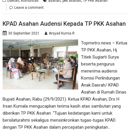
,
,
,
Daerah
Komunitas
asahan
pkk asahan
TP PKK Asahan
Leave a comment
KPAD Asahan Audensi Kepada TP PKK Asahan
30 September 2021
Arsyad Kurnia R
Topmetro.news – Ketua
TP PKK Asahan, Hj
Titiek Sugiarti Surya
beserta pengurus
menerima audiensi
Komisi Perlindungan
Anak Daerah/ KPAD
Asahan di Rumah Dinas
Bupati Asahan, Rabu (29/9/2021). Ketua KPAD Asahan, Drs H
Irsan Kumala mengucapkan terima kasih atas sambutan yang
diberikan TP PKK Asahan. “Tujuan kedatangan kami untuk
bersilaturahmi sekaligus mensinkronkan tugas-tugas KPAD
dengan TP PKK Asahan dalam percepatan peningkatan…