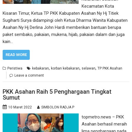
Kecamatan Kota
Kisaran Timur, Ketua TP PKK Kabupaten Asahan Ny Hj Titiek
Sugiharti Surya didampingi oleh Ketua Dharma Wanita Kabupaten
Asahan Ny Hj Derlina John Hardi memberikan bantuan berupa
paket sembako, pakaian, mukena, hijab, pakaian dalam dan juga
kain…
READ MORE
,
,
,
Peristiwa
kebakaran
korban kebakaran
selawan
TP PKK Asahan
Leave a comment
PKK Asahan Raih 5 Penghargaan Tingkat
Sumut
10 Maret 2022
SIMBOLON RADJA P
topmetro.news – PKK
Asahan berhasil meraih
lima penghargaan pada