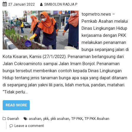
27 Januari 2022
SIMBOLON RADJA P
topmetro.news –
Pemkab Asahan melalui
Dinas Lingkungan Hidup
kerjasama dengan PKK
melakukan penanaman
bunga sepanjang jalan di
Kota Kisaran, Kamis (27/1/2022). Penanaman berlangsung dari
Jalan Cokroaminoto sampai Jalan Imam Bonjol. Penanaman
bunga tersebut memberikan contoh kepada Dinas Lingkungan
Hidup tentang jenis tanaman bunga apa saja yang dapat ditanam
di sepanjang jalan yakni lili paris, lidah mertua, pandan, matahari.
“Tidak perlu…
READ MORE
,
,
,
,
Daerah
asahan
pkk
pkk asahan
TP PKK
TP PKK Asahan
Leave a comment