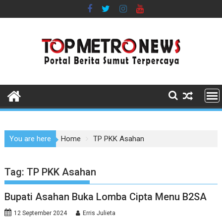
Skip
to
content
You are here
Home
TP PKK Asahan
Tag:
TP PKK Asahan
Bupati Asahan Buka Lomba Cipta Menu B2SA
12 September 2024
Erris Julieta