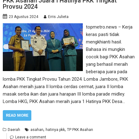
PKK Asahan Juara I Hatinya PKK Tingkat
Provsu 2024
23 Agustus 2024
Erris Julieta
topmetro.news – Kerja
keras pasti tidak
mengkhianti hasil.
Bahasa ini mungkin
cocok bagi PKK Asahan
yang berhasil meraih
beberapa juara pada
lomba PKK Tingkat Provsu Tahun 2024. Lomba Jambore, PKK
Asahan meraih juara II lomba cerdas cermat, juara II lomba
masak serba ikan dan juara harapan III lomba parade midley.
Lomba HKG, PKK Asahan meraih juara 1 Hatinya PKK Desa…
READ MORE
,
,
Daerah
asahan
hatinya pkk
TP PKK Asahan
Leave a comment