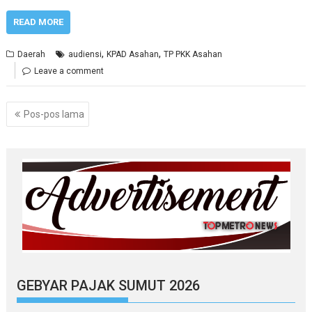
READ MORE
,
,
Daerah
audiensi
KPAD Asahan
TP PKK Asahan
Leave a comment
Navigasi
Pos-pos lama
pos
GEBYAR PAJAK SUMUT 2026