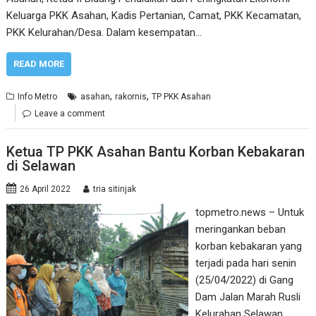
Keluarga PKK Asahan, Kadis Pertanian, Camat, PKK Kecamatan,
PKK Kelurahan/Desa. Dalam kesempatan…
READ MORE
,
,
Info Metro
asahan
rakornis
TP PKK Asahan
Leave a comment
Ketua TP PKK Asahan Bantu Korban Kebakaran
di Selawan
26 April 2022
tria sitinjak
topmetro.news – Untuk
meringankan beban
korban kebakaran yang
terjadi pada hari senin
(25/04/2022) di Gang
Dam Jalan Marah Rusli
Kelurahan Selawan