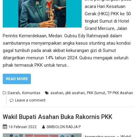
acara Hari Kesatuan
Gerak (HKG) PKK ke 50
tingkat Sumut di Hotel
Grand Mercure, Jalan
Perintis Kemerdekaan, Medan. Gubsu Edy Rahmayadi dalam
sambutannya menyampaikan angka kasus stunting atau kondisi
gagal tumbuh pada anak akibat kekurangan gizi di Sumut
ditargetkan menurun 14% tahun 2024. Gubsu mengajak seluruh
pihak termasuk PKK untuk terus…
READ MORE
,
,
,
,
Daerah
Komunitas
asahan
pkk asahan
PKK Sumut
TP PKK Asahan
Leave a comment
Wakil Bupati Asahan Buka Rakornis PKK
16 Februari 2022
SIMBOLON RADJA P