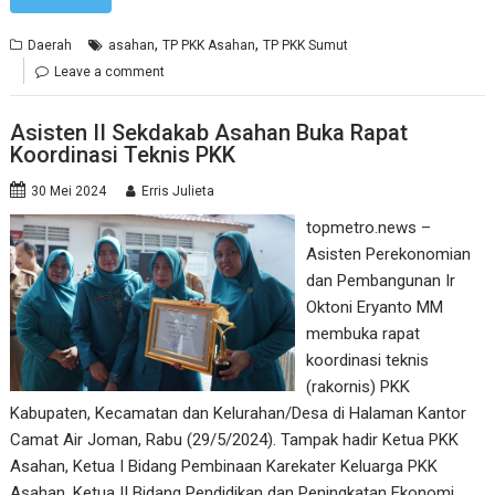
,
,
Daerah
asahan
TP PKK Asahan
TP PKK Sumut
Leave a comment
Asisten II Sekdakab Asahan Buka Rapat
Koordinasi Teknis PKK
30 Mei 2024
Erris Julieta
topmetro.news –
Asisten Perekonomian
dan Pembangunan Ir
Oktoni Eryanto MM
membuka rapat
koordinasi teknis
(rakornis) PKK
Kabupaten, Kecamatan dan Kelurahan/Desa di Halaman Kantor
Camat Air Joman, Rabu (29/5/2024). Tampak hadir Ketua PKK
Asahan, Ketua I Bidang Pembinaan Karekater Keluarga PKK
Asahan, Ketua II Bidang Pendidikan dan Peningkatan Ekonomi