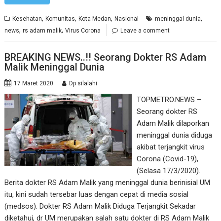
,
,
,
,
Kesehatan
Komunitas
Kota Medan
Nasional
meninggal dunia
,
,
news
rs adam malik
Virus Corona
Leave a comment
BREAKING NEWS..!! Seorang Dokter RS Adam
Malik Meninggal Dunia
17 Maret 2020
Dp silalahi
TOPMETRO.NEWS –
Seorang dokter RS
Adam Malik dilaporkan
meninggal dunia diduga
akibat terjangkit virus
Corona (Covid-19),
(Selasa 17/3/2020).
Berita dokter RS Adam Malik yang meninggal dunia berinisial UM
itu, kini sudah tersebar luas dengan cepat di media sosial
(medsos). Dokter RS Adam Malik Diduga Terjangkit Sekadar
diketahui, dr UM merupakan salah satu dokter di RS Adam Malik