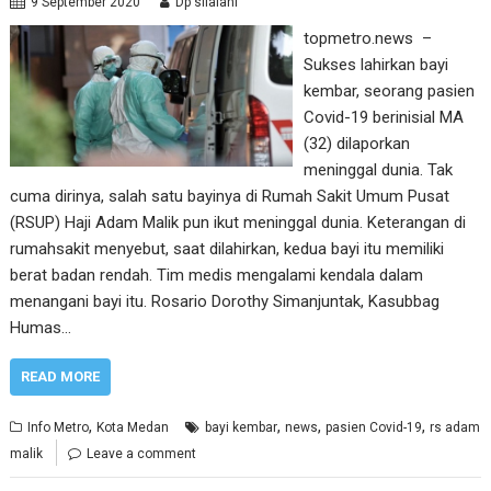
9 September 2020
Dp silalahi
topmetro.news –
Sukses lahirkan bayi
kembar, seorang pasien
Covid-19 berinisial MA
(32) dilaporkan
meninggal dunia. Tak
cuma dirinya, salah satu bayinya di Rumah Sakit Umum Pusat
(RSUP) Haji Adam Malik pun ikut meninggal dunia. Keterangan di
rumahsakit menyebut, saat dilahirkan, kedua bayi itu memiliki
berat badan rendah. Tim medis mengalami kendala dalam
menangani bayi itu. Rosario Dorothy Simanjuntak, Kasubbag
Humas…
READ MORE
,
,
,
,
Info Metro
Kota Medan
bayi kembar
news
pasien Covid-19
rs adam
malik
Leave a comment