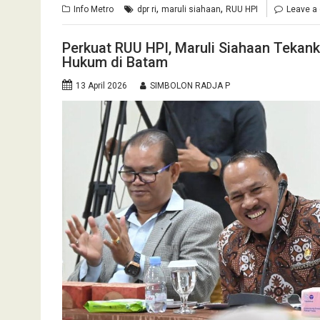
,
,
Info Metro
dpr ri
maruli siahaan
RUU HPI
Leave a
Perkuat RUU HPI, Maruli Siahaan Tekan
Hukum di Batam
13 April 2026
SIMBOLON RADJA P