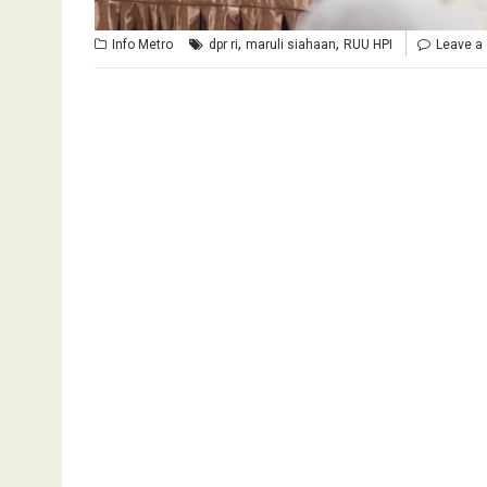
,
,
Info Metro
dpr ri
maruli siahaan
RUU HPI
Leave a