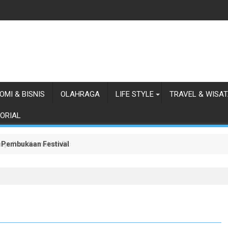
OMI & BISNIS
OLAHRAGA
LIFE STYLE
TRAVEL & WISA
ORIAL
 Pembukaan Festival Budaya Lembah Baliem ke-34 Tahun 2026
pulkan Kematian Eks Istri Polisi Bundir