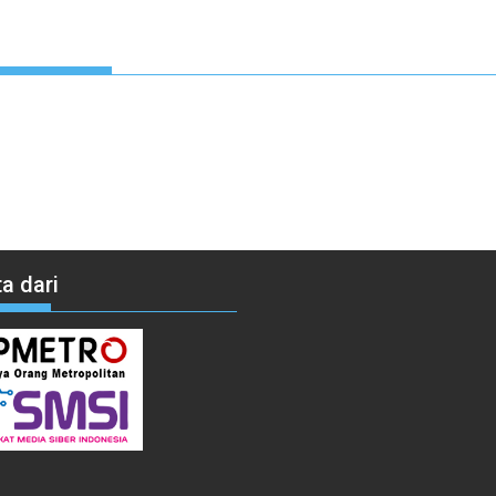
a dari