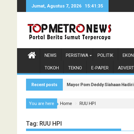
Skip
Jumat, Agustus 7, 2026
15:41:36
to
content
NEWS
PERISTIWA
POLITIK
EKON
TOKOH
TEKNO
E-PAPER
ADVERT
Recent posts
Mayor Pom Deddy Siahaan Hadiri
Polrestabes Medan 'Prematur' Sim
You are here
Home
RUU HPI
Tag:
RUU HPI