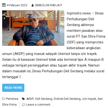
4 Februari 2023
SIMBOLON RADJA P
topmetro.news – Dinas
Perhubungan Deli
Serdang akhirnya
memberi jawaban atas
surat PT San Dhra Frima
(SDF) yang memprotes
keberadaan angkutan
umum (AKDP) yang masuk wilayah Unimed tanpa izin trayek.
Selain itu di kawasan Unimed tidak ada terminal tipe A maupun B
sebagai tempat persinggahan atau tujuan akhir trayek. Namun
dalam masalah ini, Dinas Perhubungan Deli Serdang melalui surat
tertanggal 1…
READ MORE
,
,
,
,
Peristiwa
AKDP
Deli Serdang
Dishub Deli Serdang
izin trayek
San
Dhra Frima
Leave a comment