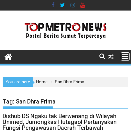
Skip
to
content
You are here
Home
San Dhra Frima
Tag:
San Dhra Frima
Dishub DS Ngaku tak Berwenang di Wilayah
Unimed, Jumongkas Hutagaol Pertanyakan
Fungsi Pengawasan Daerah Terbawah