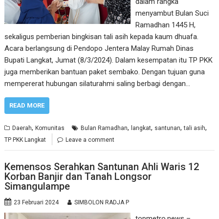
dalam rangka
menyambut Bulan Suci
Ramadhan 1445 H,
sekaligus pemberian bingkisan tali asih kepada kaum dhuafa.
Acara berlangsung di Pendopo Jentera Malay Rumah Dinas
Bupati Langkat, Jumat (8/3/2024). Dalam kesempatan itu TP PKK
juga memberikan bantuan paket sembako. Dengan tujuan guna
mempererat hubungan silaturahmi saling berbagi dengan…
READ MORE
,
,
,
,
,
Daerah
Komunitas
Bulan Ramadhan
langkat
santunan
tali asih
TP PKK Langkat
Leave a comment
Kemensos Serahkan Santunan Ahli Waris 12
Korban Banjir dan Tanah Longsor
Simangulampe
23 Februari 2024
SIMBOLON RADJA P
topmetro.news –