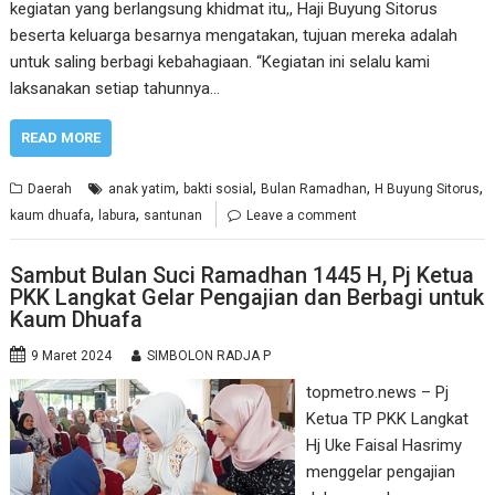
kegiatan yang berlangsung khidmat itu,, Haji Buyung Sitorus
beserta keluarga besarnya mengatakan, tujuan mereka adalah
untuk saling berbagi kebahagiaan. “Kegiatan ini selalu kami
laksanakan setiap tahunnya…
READ MORE
,
,
,
,
Daerah
anak yatim
bakti sosial
Bulan Ramadhan
H Buyung Sitorus
,
,
kaum dhuafa
labura
santunan
Leave a comment
Sambut Bulan Suci Ramadhan 1445 H, Pj Ketua
PKK Langkat Gelar Pengajian dan Berbagi untuk
Kaum Dhuafa
9 Maret 2024
SIMBOLON RADJA P
topmetro.news – Pj
Ketua TP PKK Langkat
Hj Uke Faisal Hasrimy
menggelar pengajian