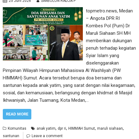
25 Juni 2026
SIMBOLON RADJA P
topmetro.news, Medan
– Angota DPR RI
Kombes Pol (Purn) Dr
Maruli Siahaan SH MH
memberikan dukungan
penuh terhadap kegiatan
Syiar Islam yang
diselenggarakan
Pimpinan Wilayah Himpunan Mahasiswa Al Washliyah (PW
HIMMAH) Sumut. Acara tersebut berupa doa bersama dan
santunan kepada anak yatim, yang sarat dengan nilai keagamaan,
sosial, dan kemanusiaan, berlangsung dengan khidmat di Masjid
Ikhwaniyah, Jalan Tuamang, Kota Medan,…
READ MORE
,
,
,
,
Komunitas
anak yatim
dpr ri
HIMMAH Sumut
maruli siahaan
santunan
Leave a comment