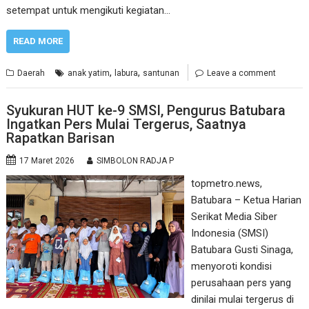
setempat untuk mengikuti kegiatan…
READ MORE
,
,
Daerah
anak yatim
labura
santunan
Leave a comment
Syukuran HUT ke-9 SMSI, Pengurus Batubara
Ingatkan Pers Mulai Tergerus, Saatnya
Rapatkan Barisan
17 Maret 2026
SIMBOLON RADJA P
topmetro.news,
Batubara – Ketua Harian
Serikat Media Siber
Indonesia (SMSI)
Batubara Gusti Sinaga,
menyoroti kondisi
perusahaan pers yang
dinilai mulai tergerus di