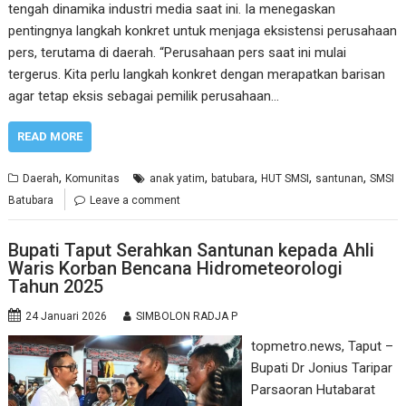
tengah dinamika industri media saat ini. Ia menegaskan
pentingnya langkah konkret untuk menjaga eksistensi perusahaan
pers, terutama di daerah. “Perusahaan pers saat ini mulai
tergerus. Kita perlu langkah konkret dengan merapatkan barisan
agar tetap eksis sebagai pemilik perusahaan…
READ MORE
,
,
,
,
,
Daerah
Komunitas
anak yatim
batubara
HUT SMSI
santunan
SMSI
Batubara
Leave a comment
Bupati Taput Serahkan Santunan kepada Ahli
Waris Korban Bencana Hidrometeorologi
Tahun 2025
24 Januari 2026
SIMBOLON RADJA P
topmetro.news, Taput –
Bupati Dr Jonius Taripar
Parsaoran Hutabarat