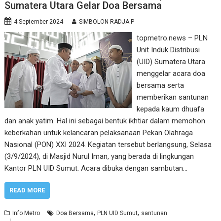
Sumatera Utara Gelar Doa Bersama
4 September 2024
SIMBOLON RADJA P
topmetro.news – PLN
Unit Induk Distribusi
(UID) Sumatera Utara
menggelar acara doa
bersama serta
memberikan santunan
kepada kaum dhuafa
dan anak yatim. Hal ini sebagai bentuk ikhtiar dalam memohon
keberkahan untuk kelancaran pelaksanaan Pekan Olahraga
Nasional (PON) XXI 2024. Kegiatan tersebut berlangsung, Selasa
(3/9/2024), di Masjid Nurul Iman, yang berada di lingkungan
Kantor PLN UID Sumut. Acara dibuka dengan sambutan…
READ MORE
,
,
Info Metro
Doa Bersama
PLN UID Sumut
santunan