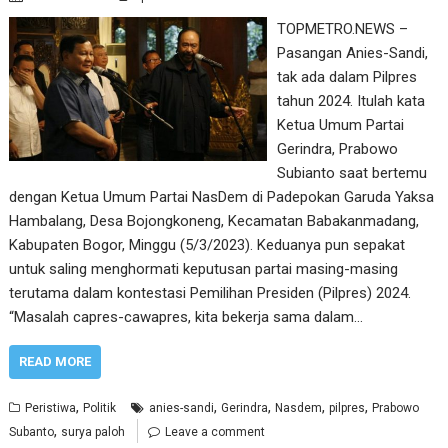
TOPMETRO.NEWS –
Pasangan Anies-Sandi,
tak ada dalam Pilpres
tahun 2024. Itulah kata
Ketua Umum Partai
Gerindra, Prabowo
Subianto saat bertemu
dengan Ketua Umum Partai NasDem di Padepokan Garuda Yaksa
Hambalang, Desa Bojongkoneng, Kecamatan Babakanmadang,
Kabupaten Bogor, Minggu (5/3/2023). Keduanya pun sepakat
untuk saling menghormati keputusan partai masing-masing
terutama dalam kontestasi Pemilihan Presiden (Pilpres) 2024.
“Masalah capres-cawapres, kita bekerja sama dalam…
READ MORE
,
,
,
,
,
Peristiwa
Politik
anies-sandi
Gerindra
Nasdem
pilpres
Prabowo
,
Subanto
surya paloh
Leave a comment