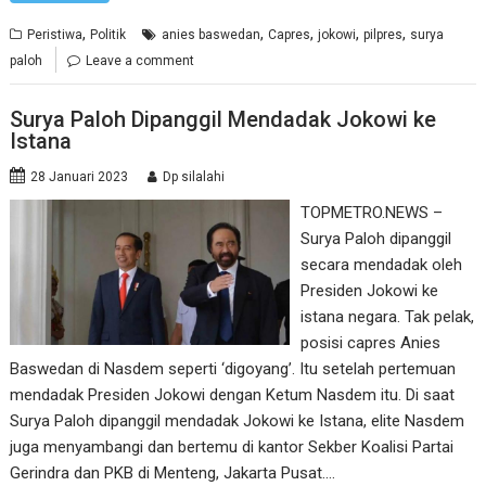
,
,
,
,
,
Peristiwa
Politik
anies baswedan
Capres
jokowi
pilpres
surya
paloh
Leave a comment
Surya Paloh Dipanggil Mendadak Jokowi ke
Istana
28 Januari 2023
Dp silalahi
TOPMETRO.NEWS –
Surya Paloh dipanggil
secara mendadak oleh
Presiden Jokowi ke
istana negara. Tak pelak,
posisi capres Anies
Baswedan di Nasdem seperti ‘digoyang’. Itu setelah pertemuan
mendadak Presiden Jokowi dengan Ketum Nasdem itu. Di saat
Surya Paloh dipanggil mendadak Jokowi ke Istana, elite Nasdem
juga menyambangi dan bertemu di kantor Sekber Koalisi Partai
Gerindra dan PKB di Menteng, Jakarta Pusat.…