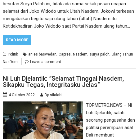
besutan Surya Paloh ini, tidak ada sama sekali pesan ucapan
selamat dari Joko Widodo untuk Ultah Nasdem. Jokowi terkesan
mengabaikan begitu saja ulang tahun (ultah) Nasdem itu.
Ketidakhadiran Joko Widodo saat Partai Nasdem ulang tahun…
READ MORE
,
,
,
,
Politik
anies baswedan
Capres
Nasdem
surya paloh
Ulang Tahun
NasDem
Leave a comment
Ni Luh Djelantik: ”Selamat Tinggal Nasdem,
Sikapku Tegas, Integritasku Jelas”
4 Oktober 2022
Dp silalahi
TOPMETRO.NEWS – Ni
Luh Djelantik, salah
seorang pengusaha dan
politisi perempuan asal
Bali membuat