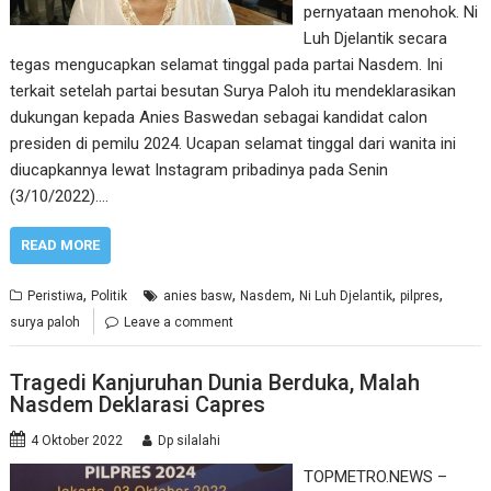
pernyataan menohok. Ni
Luh Djelantik secara
tegas mengucapkan selamat tinggal pada partai Nasdem. Ini
terkait setelah partai besutan Surya Paloh itu mendeklarasikan
dukungan kepada Anies Baswedan sebagai kandidat calon
presiden di pemilu 2024. Ucapan selamat tinggal dari wanita ini
diucapkannya lewat Instagram pribadinya pada Senin
(3/10/2022).…
READ MORE
,
,
,
,
,
Peristiwa
Politik
anies basw
Nasdem
Ni Luh Djelantik
pilpres
surya paloh
Leave a comment
Tragedi Kanjuruhan Dunia Berduka, Malah
Nasdem Deklarasi Capres
4 Oktober 2022
Dp silalahi
TOPMETRO.NEWS –