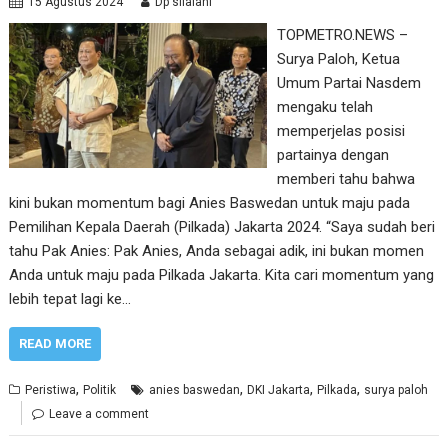
15 Agustus 2024
Dp silalahi
TOPMETRO.NEWS –
Surya Paloh, Ketua
Umum Partai Nasdem
mengaku telah
memperjelas posisi
partainya dengan
memberi tahu bahwa
kini bukan momentum bagi Anies Baswedan untuk maju pada
Pemilihan Kepala Daerah (Pilkada) Jakarta 2024. “Saya sudah beri
tahu Pak Anies: Pak Anies, Anda sebagai adik, ini bukan momen
Anda untuk maju pada Pilkada Jakarta. Kita cari momentum yang
lebih tepat lagi ke…
READ MORE
,
,
,
,
Peristiwa
Politik
anies baswedan
DKI Jakarta
Pilkada
surya paloh
Leave a comment