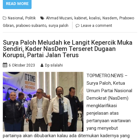
READ MORE
,
,
,
,
,
Nasional
Politik
Ahmad Muzani
kabinet
koalisi
Nasdem
Prabowo
,
,
Gibran
prabowo subianto
surya paloh
Leave a comment
Surya Paloh Meludah ke Langit Kepercik Muka
Sendiri, Kader NasDem Terseret Dugaan
Korupsi, Partai Jalan Terus
6 Oktober 2023
Dp silalahi
TOPMETRO.NEWS –
Surya Paloh, Ketua
Umum Partai Nasional
Demokrat (NasDem)
mengklarifikasi
penjelasan atas
pertanyaan wartawan
yang menyebut
partainya akan dibubarkan kalau ada ditemukan kadernya yang