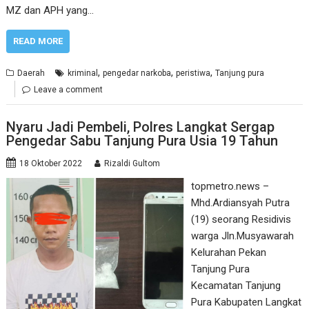
MZ dan APH yang…
READ MORE
,
,
,
Daerah
kriminal
pengedar narkoba
peristiwa
Tanjung pura
Leave a comment
Nyaru Jadi Pembeli, Polres Langkat Sergap
Pengedar Sabu Tanjung Pura Usia 19 Tahun
18 Oktober 2022
Rizaldi Gultom
topmetro.news –
Mhd.Ardiansyah Putra
(19) seorang Residivis
warga Jln.Musyawarah
Kelurahan Pekan
Tanjung Pura
Kecamatan Tanjung
Pura Kabupaten Langkat