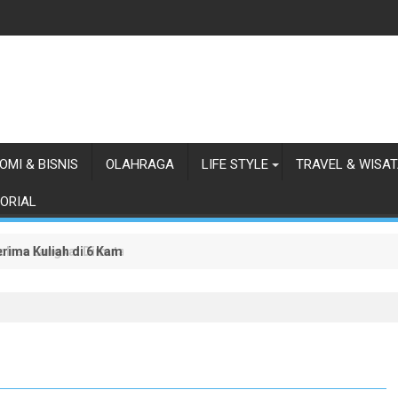
OMI & BISNIS
OLAHRAGA
LIFE STYLE
TRAVEL & WISA
ORIAL
erima Kuliah di 6 Kampus Top Dunia
olres Langkat Dimutasi