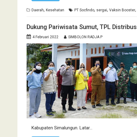
,
,
,
Daerah
Kesehatan
PT Socfindo
sergai
Vaksin Booster
Dukung Pariwisata Sumut, TPL Distribus
4 Februari 2022
SIMBOLON RADJA P
Kabupaten Simalungun. Latar…