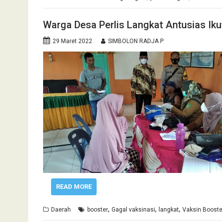
Warga Desa Perlis Langkat Antusias Iku
29 Maret 2022
SIMBOLON RADJA P
READ MORE
,
,
,
Daerah
booster
Gagal vaksinasi
langkat
Vaksin Booste