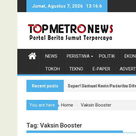
Skip
Jumat, Agustus 7, 2026
13:16:8
to
content
NEWS
PERISTIWA
POLITIK
EKON
TOKOH
TEKNO
E-PAPER
ADVERT
Recent posts
Super! Samuel Kevin Pasaribu Dit
Sejumlah Kapolsek dan Perwira P
You are here
Home
Vaksin Booster
Tag:
Vaksin Booster