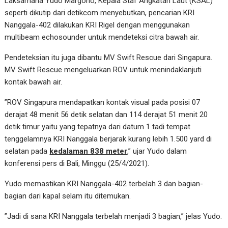
Laksamana Yudo Margono, Kepala Staf Angkatan Laut (KSAL)
seperti dikutip dari detikcom menyebutkan, pencarian KRI
Nanggala-402 dilakukan KRI Rigel dengan menggunakan
multibeam echosounder untuk mendeteksi citra bawah air.
Pendeteksian itu juga dibantu MV Swift Rescue dari Singapura.
MV Swift Rescue mengeluarkan ROV untuk menindaklanjuti
kontak bawah air.
”ROV Singapura mendapatkan kontak visual pada posisi 07
derajat 48 menit 56 detik selatan dan 114 derajat 51 menit 20
detik timur yaitu yang tepatnya dari datum 1 tadi tempat
tenggelamnya KRI Nanggala berjarak kurang lebih 1.500 yard di
selatan pada
kedalaman 838 meter
,” ujar Yudo dalam
konferensi pers di Bali, Minggu (25/4/2021).
Yudo memastikan KRI Nanggala-402 terbelah 3 dan bagian-
bagian dari kapal selam itu ditemukan.
”Jadi di sana KRI Nanggala terbelah menjadi 3 bagian,” jelas Yudo.