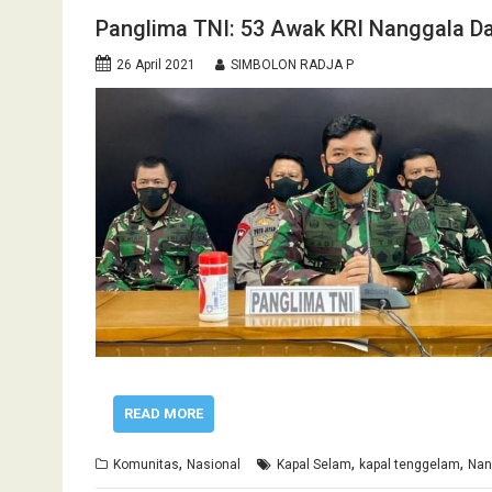
Panglima TNI: 53 Awak KRI Nanggala D
26 April 2021
SIMBOLON RADJA P
READ MORE
,
,
,
Komunitas
Nasional
Kapal Selam
kapal tenggelam
Nan