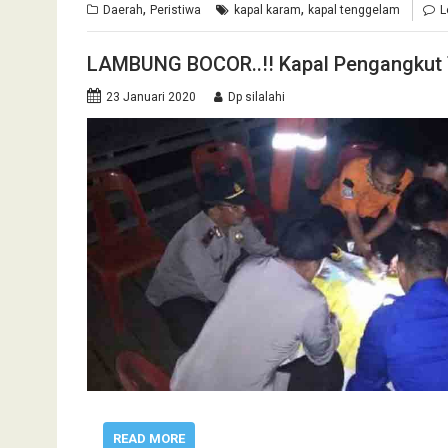
,
,
Daerah
Peristiwa
kapal karam
kapal tenggelam
L
LAMBUNG BOCOR..!! Kapal Pengangkut T
23 Januari 2020
Dp silalahi
READ MORE