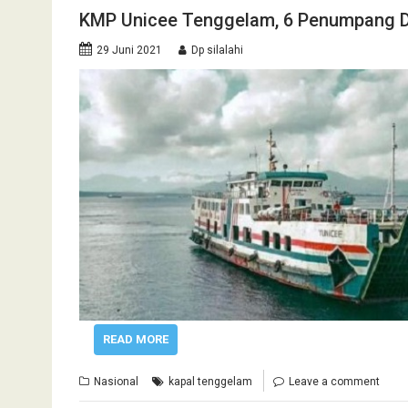
KMP Unicee Tenggelam, 6 Penumpang Di
29 Juni 2021
Dp silalahi
READ MORE
Nasional
kapal tenggelam
Leave a comment