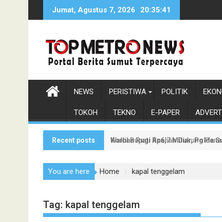
Skip
Jumat, Agustus 7, 2026
20:35:43
to
content
NEWS
PERISTIWA
POLITIK
EKON
TOKOH
TEKNO
E-PAPER
ADVERT
Recent posts
Korban Rugi Rp6,7 Miliar, Polda
Wakil Bupati Asahan Dukung Pen
You are here
Home
kapal tenggelam
Tag:
kapal tenggelam