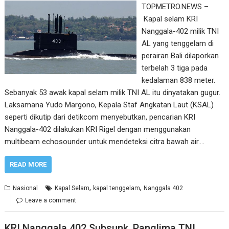
TOPMETRO.NEWS –
Kapal selam KRI
Nanggala-402 milik TNI
AL yang tenggelam di
perairan Bali dilaporkan
terbelah 3 tiga pada
kedalaman 838 meter.
Sebanyak 53 awak kapal selam milik TNI AL itu dinyatakan gugur.
Laksamana Yudo Margono, Kepala Staf Angkatan Laut (KSAL)
seperti dikutip dari detikcom menyebutkan, pencarian KRI
Nanggala-402 dilakukan KRI Rigel dengan menggunakan
multibeam echosounder untuk mendeteksi citra bawah air.…
READ MORE
,
,
Nasional
Kapal Selam
kapal tenggelam
Nanggala 402
Leave a comment
KRI Nanggala 402 Subsunk, Panglima TNI