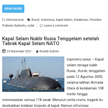
READ MORE
,
,
,
,
Internasional
Brazil
indonesia
Kapal Selam
Kolaborasi
Presiden
,
Prabowo Subianto
rudal
Leave a comment
Kapal Selam Nuklir Rusia Tenggelam setelah
Tabrak Kapal Selam NATO
23 November 2021
Rizaldi Gultom
topmetro.news – Kapal
selam tenaga nuklir
Rusia , Kursk, tenggelam
pada 12 Agustus 2000,
selama latihan Armada
Utara di kedalaman 108
meter hingga
menewaskan semua 118 awak. Menurut cerita resmi, tragedi itu
disebabkan ledakan torpedo di kapal. Namun informasi