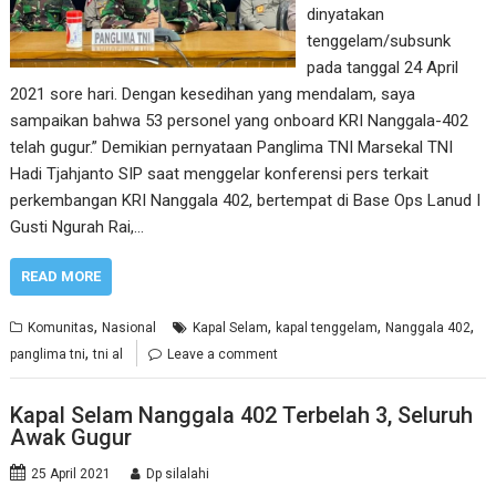
dinyatakan
tenggelam/subsunk
pada tanggal 24 April
2021 sore hari. Dengan kesedihan yang mendalam, saya
sampaikan bahwa 53 personel yang onboard KRI Nanggala-402
telah gugur.” Demikian pernyataan Panglima TNI Marsekal TNI
Hadi Tjahjanto SIP saat menggelar konferensi pers terkait
perkembangan KRI Nanggala 402, bertempat di Base Ops Lanud I
Gusti Ngurah Rai,…
READ MORE
,
,
,
,
Komunitas
Nasional
Kapal Selam
kapal tenggelam
Nanggala 402
,
panglima tni
tni al
Leave a comment
Kapal Selam Nanggala 402 Terbelah 3, Seluruh
Awak Gugur
25 April 2021
Dp silalahi