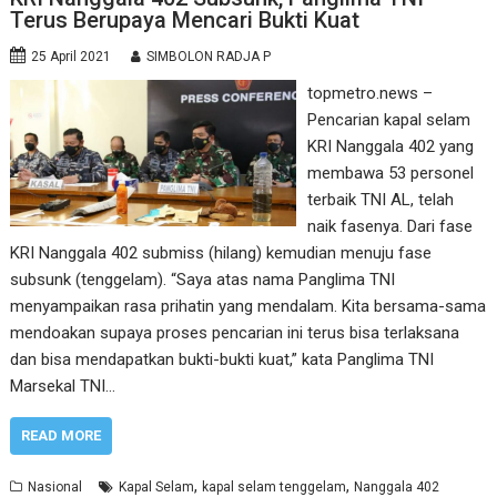
Terus Berupaya Mencari Bukti Kuat
25 April 2021
SIMBOLON RADJA P
topmetro.news –
Pencarian kapal selam
KRI Nanggala 402 yang
membawa 53 personel
terbaik TNI AL, telah
naik fasenya. Dari fase
KRI Nanggala 402 submiss (hilang) kemudian menuju fase
subsunk (tenggelam). “Saya atas nama Panglima TNI
menyampaikan rasa prihatin yang mendalam. Kita bersama-sama
mendoakan supaya proses pencarian ini terus bisa terlaksana
dan bisa mendapatkan bukti-bukti kuat,” kata Panglima TNI
Marsekal TNI…
READ MORE
,
,
Nasional
Kapal Selam
kapal selam tenggelam
Nanggala 402