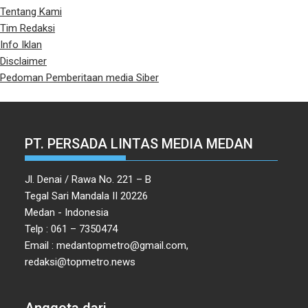
Tentang Kami
Tim Redaksi
Info Iklan
Disclaimer
Pedoman Pemberitaan media Siber
PT. PERSADA LINTAS MEDIA MEDAN
Jl. Denai / Rawa No. 221 – B
Tegal Sari Mandala II 20226
Medan - Indonesia
Telp : 061 – 7350474
Email : medantopmetro@gmail.com,
redaksi@topmetro.news