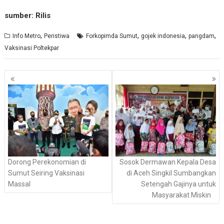
sumber: Rilis
,
,
,
,
Info Metro
Peristiwa
Forkopimda Sumut
gojek indonesia
pangdam
Vaksinasi Poltekpar
Navigasi
pos
Dorong Perekonomian di
Sosok Dermawan Kepala Desa
Sumut Seiring Vaksinasi
di Aceh Singkil Sumbangkan
Massal
Setengah Gajinya untuk
Masyarakat Miskin