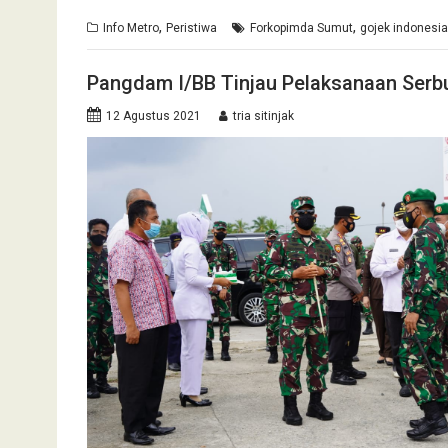
,
,
Info Metro
Peristiwa
Forkopimda Sumut
gojek indonesia
Pangdam I/BB Tinjau Pelaksanaan Serbu
12 Agustus 2021
tria sitinjak