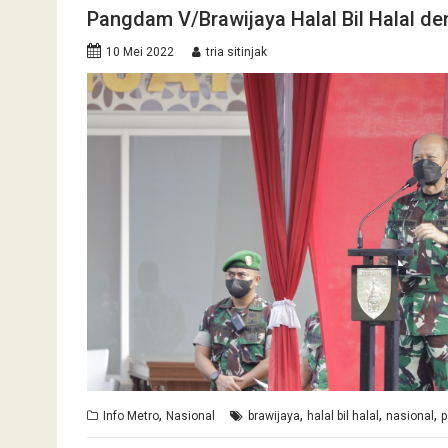
Pangdam V/Brawijaya Halal Bil Halal den
10 Mei 2022
tria sitinjak
,
,
,
,
Info Metro
Nasional
brawijaya
halal bil halal
nasional