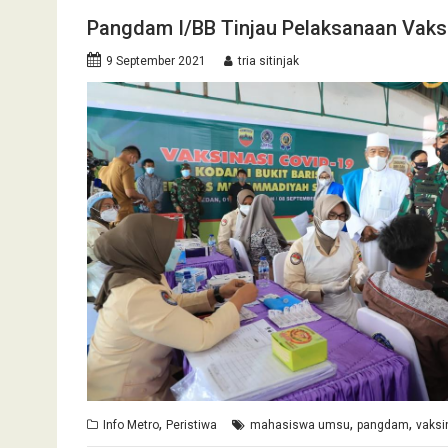
Pangdam I/BB Tinjau Pelaksanaan Vak
9 September 2021
tria sitinjak
,
,
,
Info Metro
Peristiwa
mahasiswa umsu
pangdam
vaksi