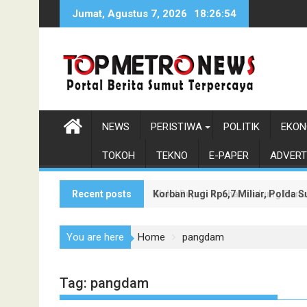
Skip
Jumat, Agustus 7, 2026
18:26:55
to
content
NEWS
PERISTIWA
POLITIK
EKON
TOKOH
TEKNO
E-PAPER
ADVERT
Recent posts
Korban Rugi Rp6,7 Miliar, Polda
Wakil Bupati Asahan Dukung Pen
You are here
Home
pangdam
Tag:
pangdam