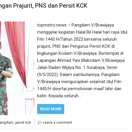
gan Prajurit, PNS dan Persit KCK
topmetro.news – Pangdam V/Brawijaya
menggelar kegiatan Halal Bil Halal hari raya Idul
Fitri 1443 H/Tahun 2022 bersama seluruh
prajurit, PNS dan Pengurus Persit KCK di
lingkungan Kodam V/Brawijaya. Bertempat di
Lapangan Ahmad Yani Makodam V/Brawijaya
Jalan Raden Wijaya No. 1 Surabaya, Senin
(9/5/2022). Dalam sambutannya, Pangdam
V/Brawijaya mengucapkan selamat Idul Fitri
1443/H disertai permohonan maaf lahir dan
batin. Kepada seluruh…
READ MORE
,
pangdam
persit kck
Leave a comment