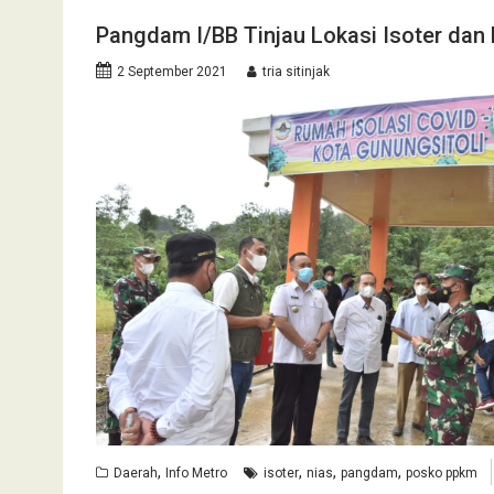
Pangdam I/BB Tinjau Lokasi Isoter dan
2 September 2021
tria sitinjak
,
,
,
,
Daerah
Info Metro
isoter
nias
pangdam
posko ppkm