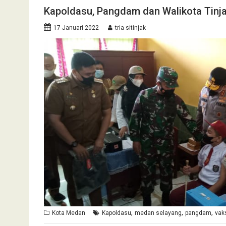
Kapoldasu, Pangdam dan Walikota Tinj
17 Januari 2022
tria sitinjak
,
,
,
Kota Medan
Kapoldasu
medan selayang
pangdam
vak