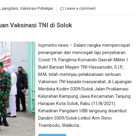
,
,
pangdam
Vaksinasi Poltekpar
Leave a comment
an Vaksinasi TNI di Solok
topmetro.news – Dalam rangka mempercepat
penanganan dan mencegah laju penyebaran
Covid-19, Panglima Komando Daerah Militer I
Bukit Barisan Mayjen TNI Hassanudin, S.I.P.,
M.M, telah meninjau pelaksanaan serbuan
Vaksinasi TNI kepada masyarakat, di Lapangan
Merdeka Kodim 0309/Solok Jalan Proklamasi
Kelurahan Kampung Jawa Kecamatan Tanjung
Harapan Kota Solok, Rabu (11/8/2021).
Kehadiran Pangdam I/BB langsung disambut
Dandim 0309/Solok Letkol Arm Reno
Triambodo, Walikota…