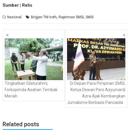
Sumber | Relis
,
,
Nasional
Brigjen TNI Iroth
Rapimnas SMSI
SMSI
Navigasi
pos
Tingkatkan Silaturahmi,
Di Depan Para Pimpinan SMSI,
Forkopimda Asahan Tembak
Ketua Dewan Pers Azyumardi
Meriah
Azra Ajak Kembangkan
Jurnalisme Berbasis Pancasila
Related posts