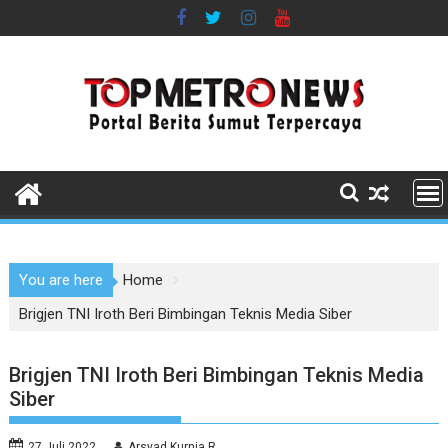
Skip
to
content
You are here
Home
Brigjen TNI Iroth Beri Bimbingan Teknis Media Siber
Brigjen TNI Iroth Beri Bimbingan Teknis Media
Siber
27 Juli 2022
Arsyad Kurnia R