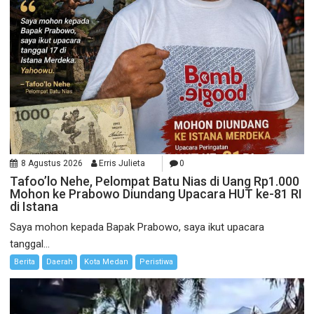
8 Agustus 2026
Erris Julieta
0
Tafoo’lo Nehe, Pelompat Batu Nias di Uang Rp1.000
Mohon ke Prabowo Diundang Upacara HUT ke-81 RI
di Istana
Saya mohon kepada Bapak Prabowo, saya ikut upacara
tanggal...
Berita
Daerah
Kota Medan
Peristiwa