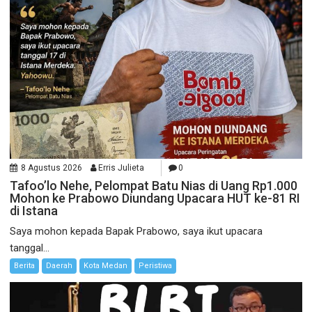
8 Agustus 2026
Erris Julieta
0
Tafoo’lo Nehe, Pelompat Batu Nias di Uang Rp1.000
Mohon ke Prabowo Diundang Upacara HUT ke-81 RI
di Istana
Saya mohon kepada Bapak Prabowo, saya ikut upacara
tanggal...
Berita
Daerah
Kota Medan
Peristiwa