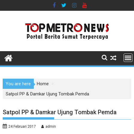
Skip
to
content
You are here
Home
Satpol PP & Damkar Ujung Tombak Pemda
Satpol PP & Damkar Ujung Tombak Pemda
24 Februari 2017
admin