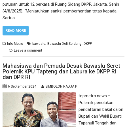
putusan untuk 12 perkara di Ruang Sidang DKPP, Jakarta, Senin
(4/8/2025). “Menjatuhkan sanksi pemberhentian tetap kepada
Sartua…
READ MORE
,
,
Info Metro
bawaslu
Bawaslu Deli Serdang
DKPP
Leave a comment
Mahasiswa dan Pemuda Desak Bawaslu Seret
Polemik KPU Tapteng dan Labura ke DKPP RI
dan DPR RI
6 September 2024
SIMBOLON RADJA P
topmetro.news –
Polemik penolakan
pendaftaran bakal calon
Bupati dan Wakil Bupati
Tapanuli Tengah dan