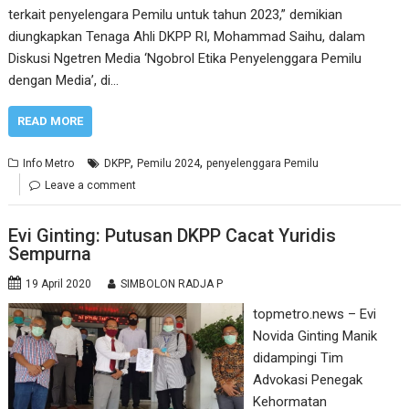
terkait penyelengara Pemilu untuk tahun 2023,” demikian
diungkapkan Tenaga Ahli DKPP RI, Mohammad Saihu, dalam
Diskusi Ngetren Media ‘Ngobrol Etika Penyelenggara Pemilu
dengan Media’, di…
READ MORE
,
,
Info Metro
DKPP
Pemilu 2024
penyelenggara Pemilu
Leave a comment
Evi Ginting: Putusan DKPP Cacat Yuridis
Sempurna
19 April 2020
SIMBOLON RADJA P
topmetro.news – Evi
Novida Ginting Manik
didampingi Tim
Advokasi Penegak
Kehormatan