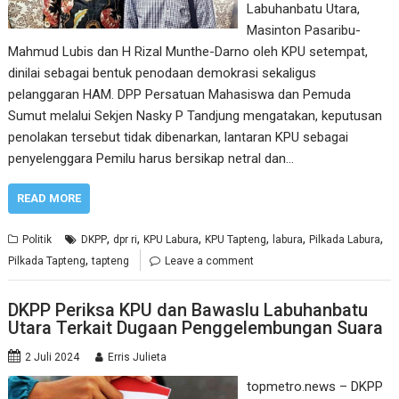
Labuhanbatu Utara,
Masinton Pasaribu-
Mahmud Lubis dan H Rizal Munthe-Darno oleh KPU setempat,
dinilai sebagai bentuk penodaan demokrasi sekaligus
pelanggaran HAM. DPP Persatuan Mahasiswa dan Pemuda
Sumut melalui Sekjen Nasky P Tandjung mengatakan, keputusan
penolakan tersebut tidak dibenarkan, lantaran KPU sebagai
penyelenggara Pemilu harus bersikap netral dan…
READ MORE
,
,
,
,
,
,
Politik
DKPP
dpr ri
KPU Labura
KPU Tapteng
labura
Pilkada Labura
,
Pilkada Tapteng
tapteng
Leave a comment
DKPP Periksa KPU dan Bawaslu Labuhanbatu
Utara Terkait Dugaan Penggelembungan Suara
2 Juli 2024
Erris Julieta
topmetro.news – DKPP