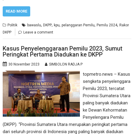
READ MORE
,
,
,
,
,
Politik
bawaslu
DKPP
kpu
pelanggaran Pemilu
Pemilu 2024
Rakor
DKPP
Leave a comment
Kasus Penyelenggaraan Pemilu 2023, Sumut
Peringkat Pertama Diadukan ke DKPP
30 November 2023
SIMBOLON RADJA P
topmetro.news – Kasus
sengketa penyelenggara
Pemilu 2023, tercatat
Provinsi Sumatera Utara
paling banyak diadukan
ke Dewan Kehormatan
Penyelengara Pemilu
(DKPP). “Provinsi Sumatera Utara merupakan peringkat pertama
dari seluruh provinsi di Indonesia yang paling banyak diadukan