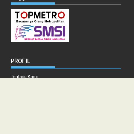
PROFIL
Tentang Kami
Tim Redaksi
Kontak
Info Iklan
Disclaimer
Pedoman Pemberitaan media Siber
Copyright © 2021 topmetro.news - Portal Berita Sumut Terpercaya