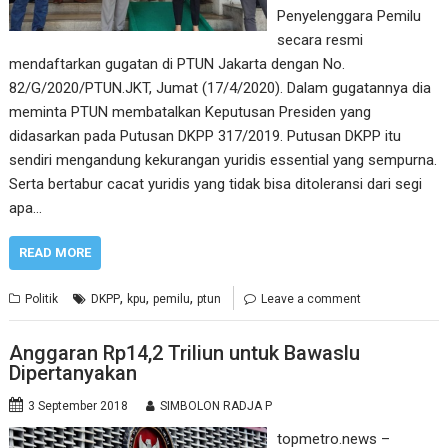
Penyelenggara Pemilu
secara resmi
mendaftarkan gugatan di PTUN Jakarta dengan No.
82/G/2020/PTUN.JKT, Jumat (17/4/2020). Dalam gugatannya dia
meminta PTUN membatalkan Keputusan Presiden yang
didasarkan pada Putusan DKPP 317/2019. Putusan DKPP itu
sendiri mengandung kekurangan yuridis essential yang sempurna.
Serta bertabur cacat yuridis yang tidak bisa ditoleransi dari segi
apa…
READ MORE
,
,
,
Politik
DKPP
kpu
pemilu
ptun
Leave a comment
Anggaran Rp14,2 Triliun untuk Bawaslu
Dipertanyakan
3 September 2018
SIMBOLON RADJA P
topmetro.news –