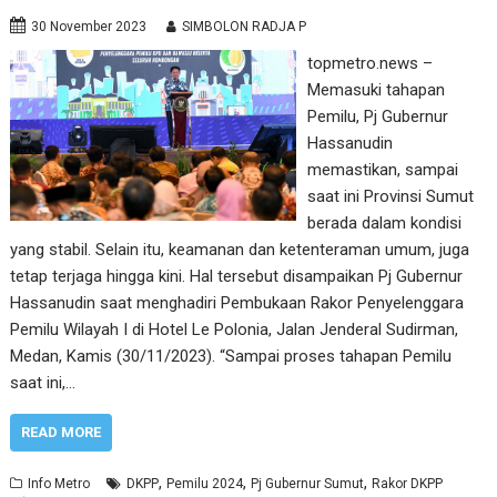
30 November 2023
SIMBOLON RADJA P
topmetro.news –
Memasuki tahapan
Pemilu, Pj Gubernur
Hassanudin
memastikan, sampai
saat ini Provinsi Sumut
berada dalam kondisi
yang stabil. Selain itu, keamanan dan ketenteraman umum, juga
tetap terjaga hingga kini. Hal tersebut disampaikan Pj Gubernur
Hassanudin saat menghadiri Pembukaan Rakor Penyelenggara
Pemilu Wilayah I di Hotel Le Polonia, Jalan Jenderal Sudirman,
Medan, Kamis (30/11/2023). “Sampai proses tahapan Pemilu
saat ini,…
READ MORE
,
,
,
Info Metro
DKPP
Pemilu 2024
Pj Gubernur Sumut
Rakor DKPP