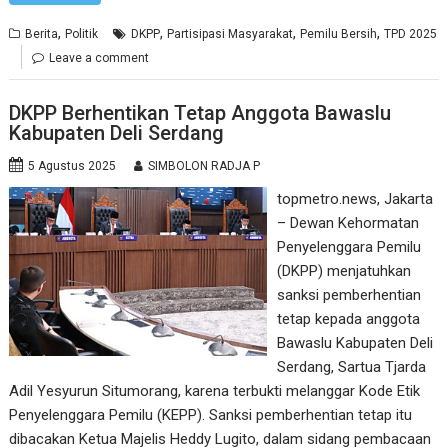
,
,
,
,
Berita
Politik
DKPP
Partisipasi Masyarakat
Pemilu Bersih
TPD 2025
Leave a comment
DKPP Berhentikan Tetap Anggota Bawaslu
Kabupaten Deli Serdang
5 Agustus 2025
SIMBOLON RADJA P
topmetro.news, Jakarta
– Dewan Kehormatan
Penyelenggara Pemilu
(DKPP) menjatuhkan
sanksi pemberhentian
tetap kepada anggota
Bawaslu Kabupaten Deli
Serdang, Sartua Tjarda
Adil Yesyurun Situmorang, karena terbukti melanggar Kode Etik
Penyelenggara Pemilu (KEPP). Sanksi pemberhentian tetap itu
dibacakan Ketua Majelis Heddy Lugito, dalam sidang pembacaan