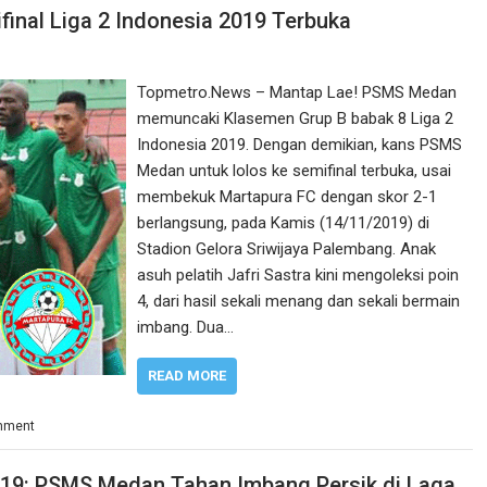
inal Liga 2 Indonesia 2019 Terbuka
Topmetro.News – Mantap Lae! PSMS Medan
memuncaki Klasemen Grup B babak 8 Liga 2
Indonesia 2019. Dengan demikian, kans PSMS
Medan untuk lolos ke semifinal terbuka, usai
membekuk Martapura FC dengan skor 2-1
berlangsung, pada Kamis (14/11/2019) di
Stadion Gelora Sriwijaya Palembang. Anak
asuh pelatih Jafri Sastra kini mengoleksi poin
4, dari hasil sekali menang dan sekali bermain
imbang. Dua…
READ MORE
mment
2019: PSMS Medan Tahan Imbang Persik di Laga