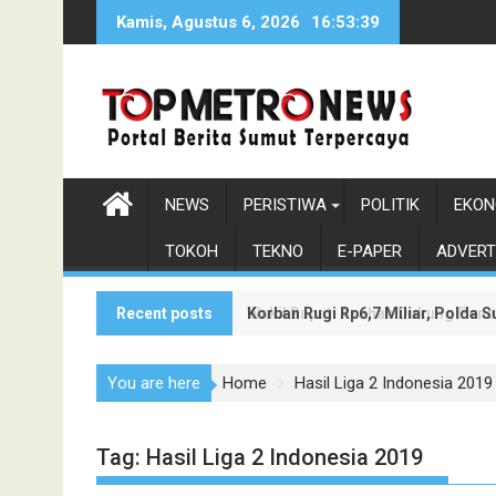
Skip
Kamis, Agustus 6, 2026
16:53:40
to
content
NEWS
PERISTIWA
POLITIK
EKON
TOKOH
TEKNO
E-PAPER
ADVERT
Recent posts
Korban Rugi Rp6,7 Miliar, Polda
Wakil Bupati Asahan Dukung Pen
You are here
Home
Hasil Liga 2 Indonesia 2019
Tag:
Hasil Liga 2 Indonesia 2019