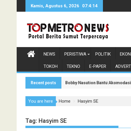
Skip
Kamis, Agustus 6, 2026
07:4:15
to
content
NEWS
PERISTIWA
POLITIK
EKON
TOKOH
TEKNO
E-PAPER
ADVERT
Recent posts
Bobby Nasution Bantu Akomodasi
Terima Audiensi BNKP, Gubernur 
You are here
Home
Hasyim SE
Tag:
Hasyim SE