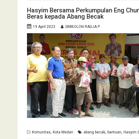
Hasyim Bersama Perkumpulan Eng Chun
Beras kepada Abang Becak
19 April 2023
SIMBOLON RADJA P
,
,
,
Komunitas
Kota Medan
abang becak
bantuan
Hasyim 