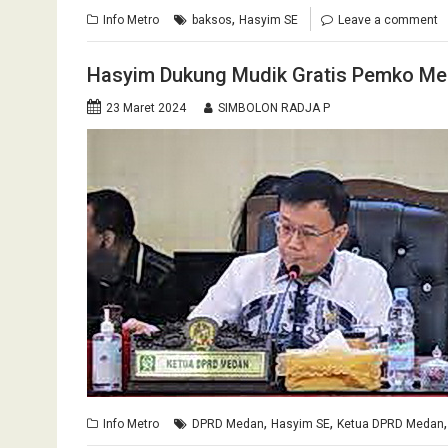
,
Info Metro
baksos
Hasyim SE
Leave a comment
Hasyim Dukung Mudik Gratis Pemko M
23 Maret 2024
SIMBOLON RADJA P
,
,
Info Metro
DPRD Medan
Hasyim SE
Ketua DPRD Medan