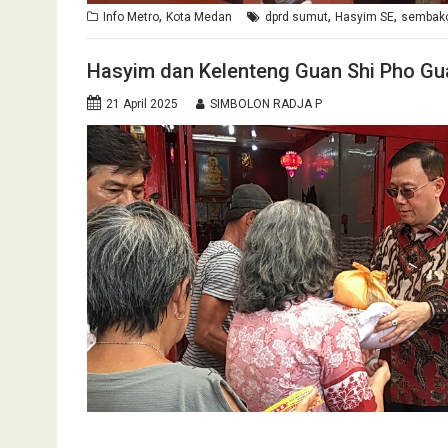
,
,
,
Info Metro
Kota Medan
dprd sumut
Hasyim SE
sembak
Hasyim dan Kelenteng Guan Shi Pho Gu
21 April 2025
SIMBOLON RADJA P