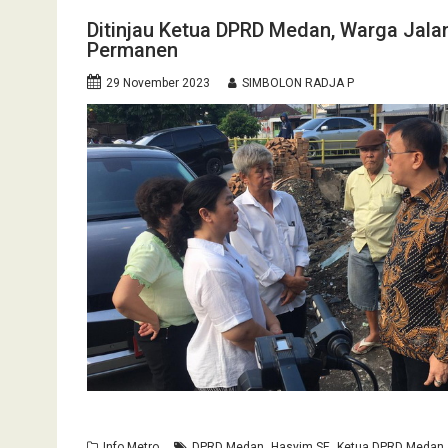
Ditinjau Ketua DPRD Medan, Warga Ja
Permanen
29 November 2023
SIMBOLON RADJA P
,
,
Info Metro
DPRD Medan
Hasyim SE
Ketua DPRD Medan