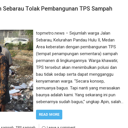
lan Sebarau Tolak Pembangunan TPS Sampah
topmetro.news – Sejumlah warga Jalan
Sebarau, Kelurahan Pandau Hulu II, Medan
Area keberatan dengan pembangunan TPS
(tempat penampungan sementara) sampah
permanen di lingkungannya. Warga khawatir,
TPS tersebut akan menimbulkan polusi dan
bau tidak sedap serta dapat mengganggu
kenyamanan warga. “Secara konsep,
semuanya bagus. Tapi nanti yang merasakan
baunya adalah kami. Yang sekarang ini pun
sebenarnya sudah bagus,” ungkap Apin, salah…
READ MORE
,
,
sampah
TPS sampah
Leave a comment