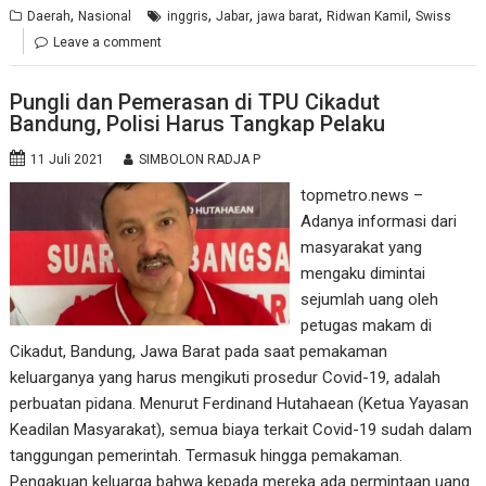
,
,
,
,
,
Daerah
Nasional
inggris
Jabar
jawa barat
Ridwan Kamil
Swiss
Leave a comment
Pungli dan Pemerasan di TPU Cikadut
Bandung, Polisi Harus Tangkap Pelaku
11 Juli 2021
SIMBOLON RADJA P
topmetro.news –
Adanya informasi dari
masyarakat yang
mengaku dimintai
sejumlah uang oleh
petugas makam di
Cikadut, Bandung, Jawa Barat pada saat pemakaman
keluarganya yang harus mengikuti prosedur Covid-19, adalah
perbuatan pidana. Menurut Ferdinand Hutahaean (Ketua Yayasan
Keadilan Masyarakat), semua biaya terkait Covid-19 sudah dalam
tanggungan pemerintah. Termasuk hingga pemakaman.
Pengakuan keluarga bahwa kepada mereka ada permintaan uang