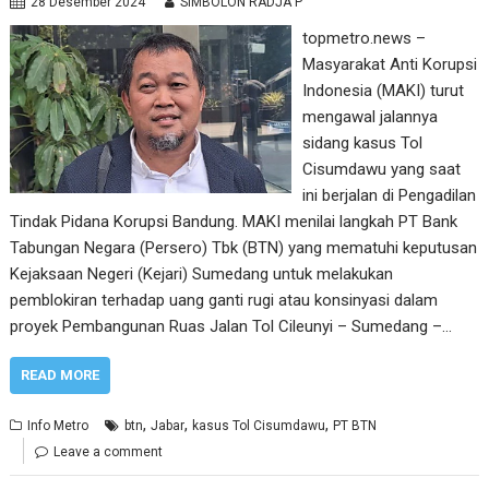
28 Desember 2024
SIMBOLON RADJA P
topmetro.news –
Masyarakat Anti Korupsi
Indonesia (MAKI) turut
mengawal jalannya
sidang kasus Tol
Cisumdawu yang saat
ini berjalan di Pengadilan
Tindak Pidana Korupsi Bandung. MAKI menilai langkah PT Bank
Tabungan Negara (Persero) Tbk (BTN) yang mematuhi keputusan
Kejaksaan Negeri (Kejari) Sumedang untuk melakukan
pemblokiran terhadap uang ganti rugi atau konsinyasi dalam
proyek Pembangunan Ruas Jalan Tol Cileunyi – Sumedang –…
READ MORE
,
,
,
Info Metro
btn
Jabar
kasus Tol Cisumdawu
PT BTN
Leave a comment