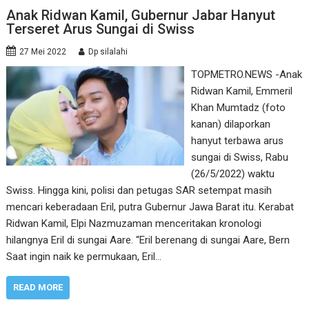
Anak Ridwan Kamil, Gubernur Jabar Hanyut
Terseret Arus Sungai di Swiss
27 Mei 2022
Dp silalahi
TOPMETRO.NEWS -Anak
Ridwan Kamil, Emmeril
Khan Mumtadz (foto
kanan) dilaporkan
hanyut terbawa arus
sungai di Swiss, Rabu
(26/5/2022) waktu
Swiss. Hingga kini, polisi dan petugas SAR setempat masih
mencari keberadaan Eril, putra Gubernur Jawa Barat itu. Kerabat
Ridwan Kamil, Elpi Nazmuzaman menceritakan kronologi
hilangnya Eril di sungai Aare. “Eril berenang di sungai Aare, Bern
Saat ingin naik ke permukaan, Eril…
READ MORE