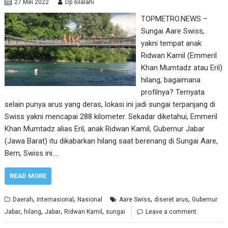
27 Mei 2022
Dp silalahi
TOPMETRO.NEWS –
Sungai Aare Swiss,
yakni tempat anak
Ridwan Kamil (Emmeril
Khan Mumtadz atau Eril)
hilang, bagaimana
profilnya? Ternyata
selain punya arus yang deras, lokasi ini jadi sungai terpanjang di
Swiss yakni mencapai 288 kilometer. Sekadar diketahui, Emmeril
Khan Mumtadz alias Eril, anak Ridwan Kamil, Gubernur Jabar
(Jawa Barat) itu dikabarkan hilang saat berenang di Sungai Aare,
Bern, Swiss ini.…
READ MORE
,
,
,
,
Daerah
Internasional
Nasional
Aare Swiss
diseret arus
Gubernur
,
,
,
,
Jabar
hilang
Jabar
Ridwan Kamil
sungai
Leave a comment