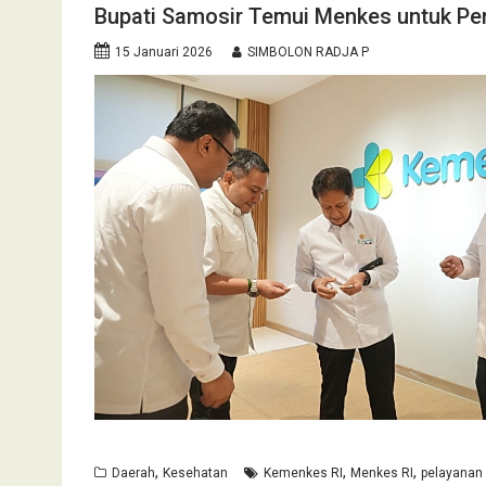
Bupati Samosir Temui Menkes untuk Pe
15 Januari 2026
SIMBOLON RADJA P
,
,
,
Daerah
Kesehatan
Kemenkes RI
Menkes RI
pelayanan