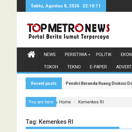
Skip
Sabtu, Agustus 8, 2026
22:10:13
to
content
NEWS
PERISTIWA
POLITIK
EKON
TOKOH
TEKNO
E-PAPER
ADVERT
Recent posts
Pendiri Beranda Ruang Diskusi D
Pemkab Karo Apresiasi Dedikasi
You are here
Home
Kemenkes RI
Tag:
Kemenkes RI