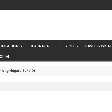
OMI & BISNIS
OLAHRAGA
LIFE STYLE
TRAVEL & WISA
ORIAL
orong Negara Buka Dialog dalam Penyelesaian BLBI
 Personel Satpol PP, Linmas, dan Pemadam Kebakaran