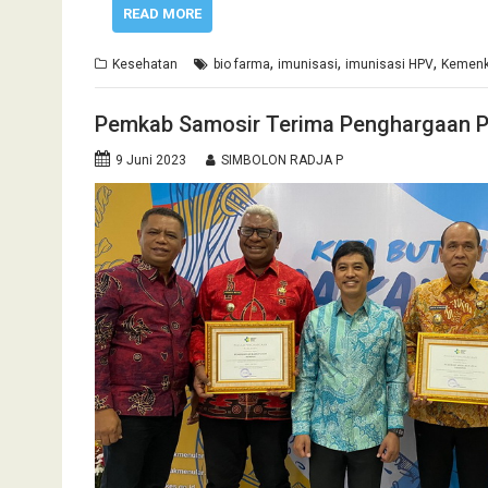
READ MORE
,
,
,
Kesehatan
bio farma
imunisasi
imunisasi HPV
Kemenk
Pemkab Samosir Terima Penghargaan P
9 Juni 2023
SIMBOLON RADJA P