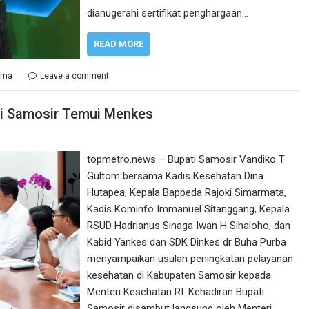
dianugerahi sertifikat penghargaan…
READ MORE
rma
Leave a comment
ti Samosir Temui Menkes
topmetro.news – Bupati Samosir Vandiko T
Gultom bersama Kadis Kesehatan Dina
Hutapea, Kepala Bappeda Rajoki Simarmata,
Kadis Kominfo Immanuel Sitanggang, Kepala
RSUD Hadrianus Sinaga Iwan H Sihaloho, dan
Kabid Yankes dan SDK Dinkes dr Buha Purba
menyampaikan usulan peningkatan pelayanan
kesehatan di Kabupaten Samosir kepada
Menteri Kesehatan RI. Kehadiran Bupati
Samosir disambut langsung oleh Menteri