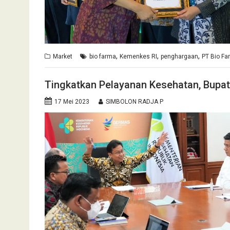
,
,
,
Market
bio farma
Kemenkes RI
penghargaan
PT Bio Fa
Tingkatkan Pelayanan Kesehatan, Bupa
17 Mei 2023
SIMBOLON RADJA P