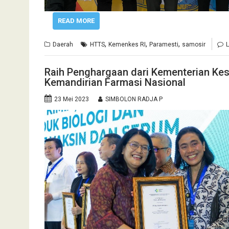
READ MORE
,
,
,
Daerah
HTTS
Kemenkes RI
Paramesti
samosir
Raih Penghargaan dari Kementerian Ke
Kemandirian Farmasi Nasional
23 Mei 2023
SIMBOLON RADJA P