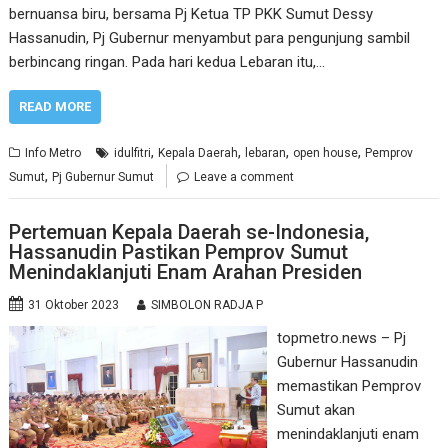
bernuansa biru, bersama Pj Ketua TP PKK Sumut Dessy
Hassanudin, Pj Gubernur menyambut para pengunjung sambil
berbincang ringan. Pada hari kedua Lebaran itu,…
READ MORE
,
,
,
,
Info Metro
idulfitri
Kepala Daerah
lebaran
open house
Pemprov
,
Sumut
Pj Gubernur Sumut
Leave a comment
Pertemuan Kepala Daerah se-Indonesia,
Hassanudin Pastikan Pemprov Sumut
Menindaklanjuti Enam Arahan Presiden
31 Oktober 2023
SIMBOLON RADJA P
topmetro.news – Pj
Gubernur Hassanudin
memastikan Pemprov
Sumut akan
menindaklanjuti enam