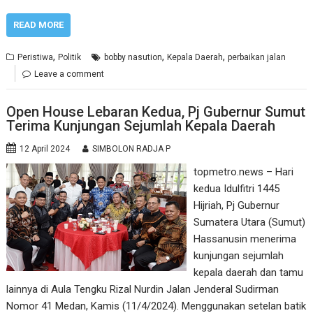
READ MORE
,
,
,
Peristiwa
Politik
bobby nasution
Kepala Daerah
perbaikan jalan
Leave a comment
Open House Lebaran Kedua, Pj Gubernur Sumut
Terima Kunjungan Sejumlah Kepala Daerah
12 April 2024
SIMBOLON RADJA P
topmetro.news – Hari
kedua Idulfitri 1445
Hijriah, Pj Gubernur
Sumatera Utara (Sumut)
Hassanusin menerima
kunjungan sejumlah
kepala daerah dan tamu
lainnya di Aula Tengku Rizal Nurdin Jalan Jenderal Sudirman
Nomor 41 Medan, Kamis (11/4/2024). Menggunakan setelan batik