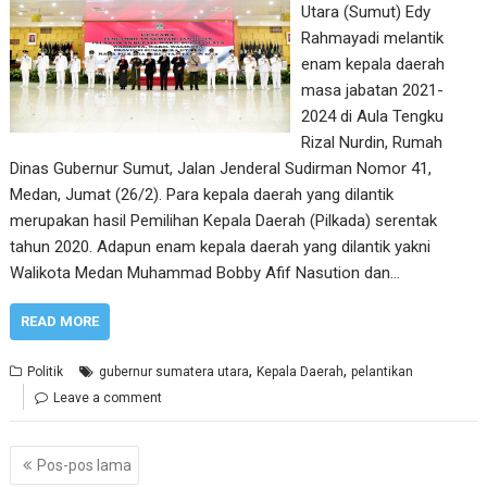
Utara (Sumut) Edy
Rahmayadi melantik
enam kepala daerah
masa jabatan 2021-
2024 di Aula Tengku
Rizal Nurdin, Rumah
Dinas Gubernur Sumut, Jalan Jenderal Sudirman Nomor 41,
Medan, Jumat (26/2). Para kepala daerah yang dilantik
merupakan hasil Pemilihan Kepala Daerah (Pilkada) serentak
tahun 2020. Adapun enam kepala daerah yang dilantik yakni
Walikota Medan Muhammad Bobby Afif Nasution dan…
READ MORE
,
,
Politik
gubernur sumatera utara
Kepala Daerah
pelantikan
Leave a comment
Navigasi
Pos-pos lama
pos