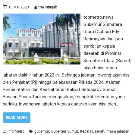
16 Mei 2023
tria sitinjak
topmetro.news –
Gubernur Sumatera
Utara (Gubsu) Edy
Rahmayadi dan juga
sembilan kepala
daearah di Provinsi
Sumatera Utara (Sumut)
akan habis masa
jabatan diakhir tahun 2023 ini. Sehingga jabatan lowong akan diisi
oleh Penjabat (Pj) hingga pelaksanaan Pilkada 2024. Asisten
Pemerintahan dan Kesejahteran Rakyat Setdaprov Sumut,
Basarin Yunus Tanjung mengatakan, mengikut ketentuan yang
berlaku, lowongnya jabatan kepala daearah akan diisi oleh…
READ MORE
,
,
,
Info Metro
gubernur
Gubernur Sumut
Kepala Daerah
masa jabatan