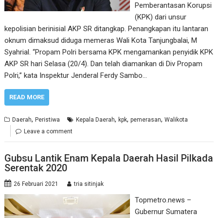
Pemberantasan Korupsi
(KPK) dari unsur
kepolisian berinisial AKP SR ditangkap. Penangkapan itu lantaran
oknum dimaksud diduga memeras Wali Kota Tanjungbalai, M
Syahrial. “Propam Polri bersama KPK mengamankan penyidik KPK
AKP SR hari Selasa (20/4). Dan telah diamankan di Div Propam
Polri,” kata Inspektur Jenderal Ferdy Sambo…
READ MORE
,
,
,
,
Daerah
Peristiwa
Kepala Daerah
kpk
pemerasan
Walikota
Leave a comment
Gubsu Lantik Enam Kepala Daerah Hasil Pilkada
Serentak 2020
26 Februari 2021
tria sitinjak
Topmetro.news –
Gubernur Sumatera