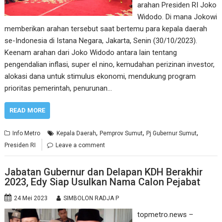
arahan Presiden RI Joko
Widodo. Di mana Jokowi
memberikan arahan tersebut saat bertemu para kepala daerah
se-Indonesia di Istana Negara, Jakarta, Senin (30/10/2023).
Keenam arahan dari Joko Widodo antara lain tentang
pengendalian inflasi, super el nino, kemudahan perizinan investor,
alokasi dana untuk stimulus ekonomi, mendukung program
prioritas pemerintah, penurunan…
READ MORE
,
,
,
Info Metro
Kepala Daerah
Pemprov Sumut
Pj Gubernur Sumut
Presiden RI
Leave a comment
Jabatan Gubernur dan Delapan KDH Berakhir
2023, Edy Siap Usulkan Nama Calon Pejabat
24 Mei 2023
SIMBOLON RADJA P
topmetro.news –