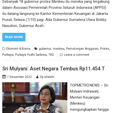
Sebanyak 18 gubernur protes Menkeu itu mereka yang tergabung
dalam Asosiasi Pemerintah Provinsi Seluruh Indonesia (APPSI)
itu datang langsung ke Kantor Kementerian Keuangan di Jakarta
Pusat, Selasa (7/10) pagi. Ada Gubernur Sumatera Utara Bobby
Nasution, Gubernur Aceh…
READ MORE
,
,
,
,
Ekonomi & Bisnis
gubernur
menkeu
Pemotongan Anggaran
Protes
,
,
Purbaya
Purbaya Yudhi Sadewa
TKD
Leave a comment
Sri Mulyani: Aset Negara Tembus Rp11.454 T
7 Desember 2022
Dp silalahi
TOPMETRO.NEWS – Sri
Mulyani Indrawati,
Menteri Keuangan
(Menkeu)
mengungkapkan hingga