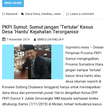
READ MORE
,
,
Nasional
Dana Desa
menkeu
news
Leave a comment
PKPI Sumut: Sumut jangan ‘Tertular’ Kasus
Desa ‘Hantu’ Kejahatan Terorganisir
7 November 2019
SIMBOLON RADJA P
topmetro.news – Dewan
Pimpinan Provinsi PKPI
Sumut mengingatkan,
Provinsi Sumatera Utara
jangan sampai ‘tertular’
kasus desa hantu atau
desa siluman seperti di
Konawe Sulteng (Sulawesi tenggara) hanya untuk mendapatkan
dana desa dari pemerintah pusat. Hal ini diingatkan Ketua DPP
PKPI Sumut Ir Juliski Simorangkir MM kepada wartawan ketika
dihubungi, Kamis (7/11/2019) di Medan, terkait terkuaknya kasus