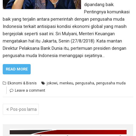
dipandang baik.
Pentingnya komunikasi
baik yang terjalin antara pemerintah dengan pengusaha muda
Indonesia terkait antisipasi kondisi ekonomi global yang masih
bergejolak seperti saat ini. Sri Mulyani, Menteri Keuangan
mengatakan hal itu Jakarta, Senin (27/8/2018). Kata mantan
Direktur Pelaksana Bank Dunia itu, pertemuan presiden dengan
pengusaha muda Indonesia menanggapi sejatinya…
READ MORE
,
,
,
Ekonomi & Bisnis
jokowi
menkeu
pengusaha
pengusaha muda
Leave a comment
Navigasi
Pos-pos lama
pos