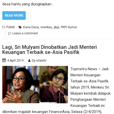
desa hantu yang diungkapkan…
READ MORE
,
,
,
Politik
Dana Desa
menkeu
pkpi
PKPI Sumut
Leave a comment
Lagi, Sri Mulyani Dinobatkan Jadi Menteri
Keuangan Terbaik se-Asia Pasifik
4 April 2019
Dp silalahi
Topmetro.News – Jadi
Menteri Keuangan
Terbaik se-Asia Pasifik
tahun 2019, Menkeu Sri
Mulyani kembali didapuk.
Penghargaan Menteri
Keuangan Terbaik ini
diberikan majalah keuangan FinanceAsia, Selasa (2/4/2019),