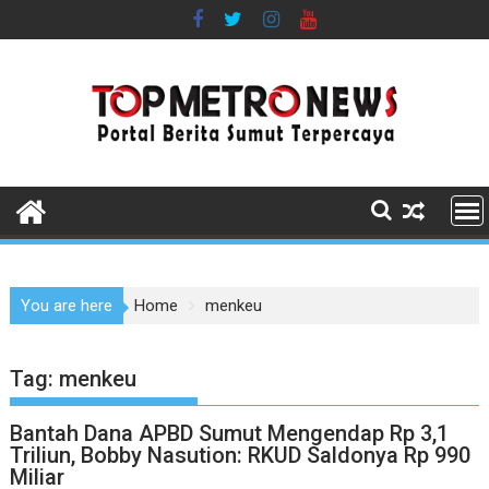
Skip
to
content
You are here
Home
menkeu
Tag:
menkeu
Bantah Dana APBD Sumut Mengendap Rp 3,1
Triliun, Bobby Nasution: RKUD Saldonya Rp 990
Miliar