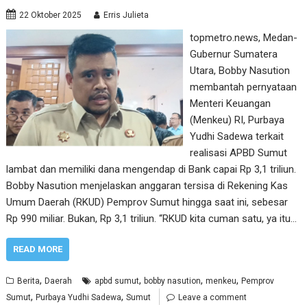
22 Oktober 2025
Erris Julieta
topmetro.news, Medan-
Gubernur Sumatera
Utara, Bobby Nasution
membantah pernyataan
Menteri Keuangan
(Menkeu) RI, Purbaya
Yudhi Sadewa terkait
realisasi APBD Sumut
lambat dan memiliki dana mengendap di Bank capai Rp 3,1 triliun.
Bobby Nasution menjelaskan anggaran tersisa di Rekening Kas
Umum Daerah (RKUD) Pemprov Sumut hingga saat ini, sebesar
Rp 990 miliar. Bukan, Rp 3,1 triliun. “RKUD kita cuman satu, ya itu…
READ MORE
,
,
,
,
Berita
Daerah
apbd sumut
bobby nasution
menkeu
Pemprov
,
,
Sumut
Purbaya Yudhi Sadewa
Sumut
Leave a comment