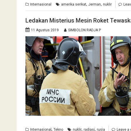
,
,
Internasional
amerika serikat
Jerman
nuklir
Lea
Ledakan Misterius Mesin Roket Tewaskan
11 Agustus 2019
SIMBOLON RADJA P
,
,
,
Internasional
Tekno
nuklir
radiasi
rusia
Leave a