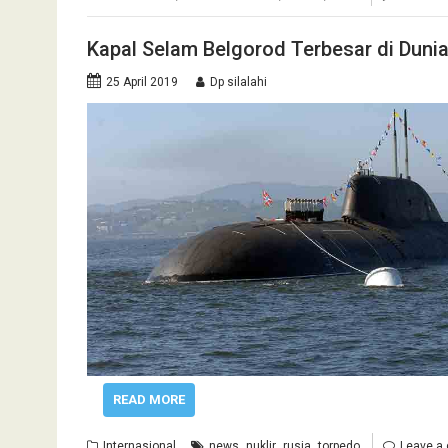
Kapal Selam Belgorod Terbesar di Duni
25 April 2019
Dp silalahi
READ MORE
,
,
,
Internasional
news
nuklir
rusia
torpedo
Leave a