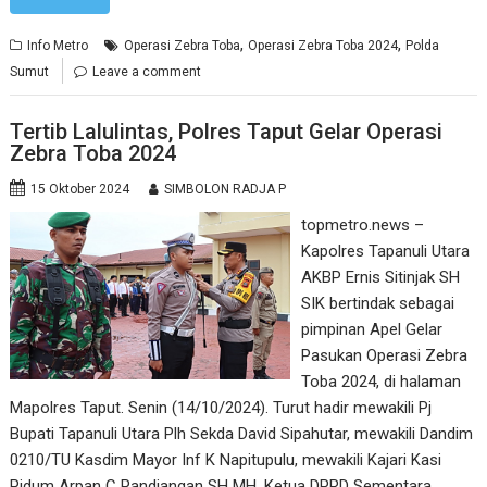
,
,
Info Metro
Operasi Zebra Toba
Operasi Zebra Toba 2024
Polda
Sumut
Leave a comment
Tertib Lalulintas, Polres Taput Gelar Operasi
Zebra Toba 2024
15 Oktober 2024
SIMBOLON RADJA P
topmetro.news –
Kapolres Tapanuli Utara
AKBP Ernis Sitinjak SH
SIK bertindak sebagai
pimpinan Apel Gelar
Pasukan Operasi Zebra
Toba 2024, di halaman
Mapolres Taput. Senin (14/10/2024). Turut hadir mewakili Pj
Bupati Tapanuli Utara Plh Sekda David Sipahutar, mewakili Dandim
0210/TU Kasdim Mayor Inf K Napitupulu, mewakili Kajari Kasi
Pidum Arpan C Pandiangan SH MH, Ketua DPRD Sementara