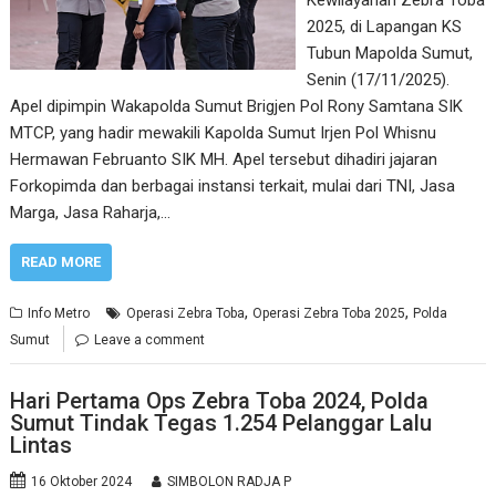
Kewilayahan Zebra Toba
2025, di Lapangan KS
Tubun Mapolda Sumut,
Senin (17/11/2025).
Apel dipimpin Wakapolda Sumut Brigjen Pol Rony Samtana SIK
MTCP, yang hadir mewakili Kapolda Sumut Irjen Pol Whisnu
Hermawan Februanto SIK MH. Apel tersebut dihadiri jajaran
Forkopimda dan berbagai instansi terkait, mulai dari TNI, Jasa
Marga, Jasa Raharja,…
READ MORE
,
,
Info Metro
Operasi Zebra Toba
Operasi Zebra Toba 2025
Polda
Sumut
Leave a comment
Hari Pertama Ops Zebra Toba 2024, Polda
Sumut Tindak Tegas 1.254 Pelanggar Lalu
Lintas
16 Oktober 2024
SIMBOLON RADJA P