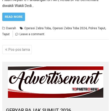
diwakili Wakili Dedi…
READ MORE
,
,
,
Daerah
Operasi Zebra Toba
Operasi Zebra Toba 2024
Polres Taput
Taput
Leave a comment
Navigasi
Pos-pos lama
pos
GEBYAR PAJAK SUMUT 2026