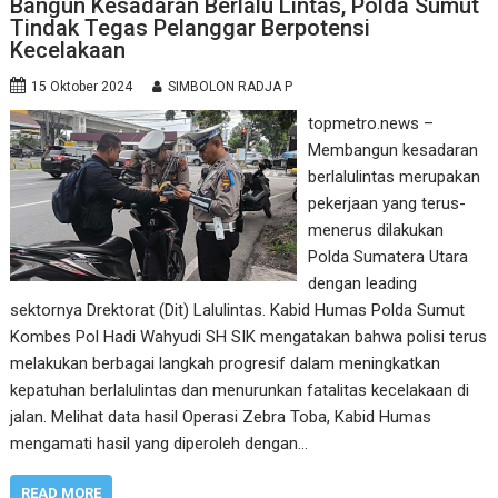
Bangun Kesadaran Berlalu Lintas, Polda Sumut
Tindak Tegas Pelanggar Berpotensi
Kecelakaan
15 Oktober 2024
SIMBOLON RADJA P
topmetro.news –
Membangun kesadaran
berlalulintas merupakan
pekerjaan yang terus-
menerus dilakukan
Polda Sumatera Utara
dengan leading
sektornya Drektorat (Dit) Lalulintas. Kabid Humas Polda Sumut
Kombes Pol Hadi Wahyudi SH SIK mengatakan bahwa polisi terus
melakukan berbagai langkah progresif dalam meningkatkan
kepatuhan berlalulintas dan menurunkan fatalitas kecelakaan di
jalan. Melihat data hasil Operasi Zebra Toba, Kabid Humas
mengamati hasil yang diperoleh dengan…
READ MORE