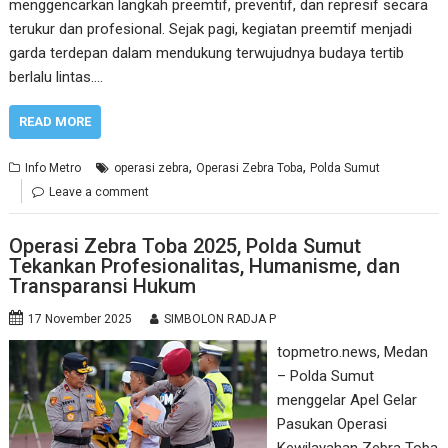
menggencarkan langkah preemtif, preventif, dan represif secara
terukur dan profesional. Sejak pagi, kegiatan preemtif menjadi
garda terdepan dalam mendukung terwujudnya budaya tertib
berlalu lintas.…
READ MORE
,
,
Info Metro
operasi zebra
Operasi Zebra Toba
Polda Sumut
Leave a comment
Operasi Zebra Toba 2025, Polda Sumut
Tekankan Profesionalitas, Humanisme, dan
Transparansi Hukum
17 November 2025
SIMBOLON RADJA P
topmetro.news, Medan
– Polda Sumut
menggelar Apel Gelar
Pasukan Operasi