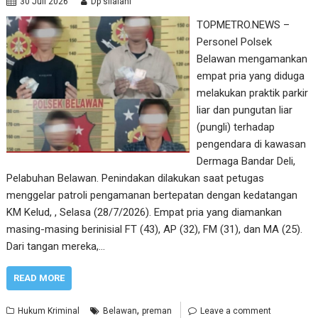
30 Juli 2026
Dp silalahi
TOPMETRO.NEWS –
Personel Polsek
Belawan mengamankan
empat pria yang diduga
melakukan praktik parkir
liar dan pungutan liar
(pungli) terhadap
pengendara di kawasan
Dermaga Bandar Deli,
Pelabuhan Belawan. Penindakan dilakukan saat petugas
menggelar patroli pengamanan bertepatan dengan kedatangan
KM Kelud, , Selasa (28/7/2026). Empat pria yang diamankan
masing-masing berinisial FT (43), AP (32), FM (31), dan MA (25).
Dari tangan mereka,…
READ MORE
,
Hukum Kriminal
Belawan
preman
Leave a comment