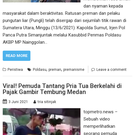
dan nyaman kepada
masyarakat dalam beraktivitas. Ratusan preman dan pelaku
pungutan liar (Pungli) telah disergap dari sejumlah titik rawan di
Sumatera Utara, Minggu (13/6/2021). Kapolda Sumut, Irjen Pol
Panca Putra Simanjuntak melalui Kasubbid Penmas Poldasu
AKBP MP Nainggolan…
READ MORE
,
,
Peristiwa
Poldasu
preman
premanisme
Leave a comment
Viral! Pemuda Tantang Pria Tua Berkelahi di
Pajak Gambir Tembung Medan
3 Juni 2021
tria sitinjak
topmetro.news –
Sebuah video
memperlihatkan
seorang pemuda