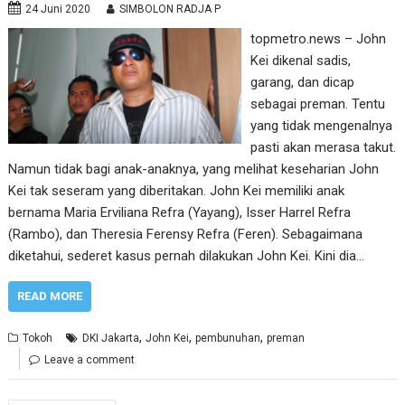
24 Juni 2020
SIMBOLON RADJA P
topmetro.news – John
Kei dikenal sadis,
garang, dan dicap
sebagai preman. Tentu
yang tidak mengenalnya
pasti akan merasa takut.
Namun tidak bagi anak-anaknya, yang melihat keseharian John
Kei tak seseram yang diberitakan. John Kei memiliki anak
bernama Maria Erviliana Refra (Yayang), Isser Harrel Refra
(Rambo), dan Theresia Ferensy Refra (Feren). Sebagaimana
diketahui, sederet kasus pernah dilakukan John Kei. Kini dia…
READ MORE
,
,
,
Tokoh
DKI Jakarta
John Kei
pembunuhan
preman
Leave a comment