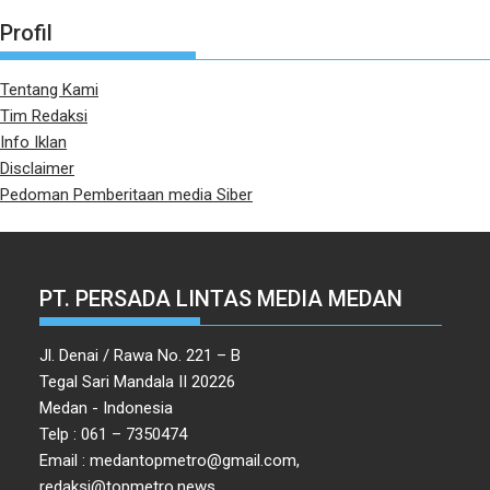
Profil
Tentang Kami
Tim Redaksi
Info Iklan
Disclaimer
Pedoman Pemberitaan media Siber
PT. PERSADA LINTAS MEDIA MEDAN
Jl. Denai / Rawa No. 221 – B
Tegal Sari Mandala II 20226
Medan - Indonesia
Telp : 061 – 7350474
Email : medantopmetro@gmail.com,
redaksi@topmetro.news