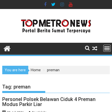
Skip
to
content
You are here
Home
preman
Tag:
preman
Personel Polsek Belawan Ciduk 4 Preman
Modus Parkir Liar