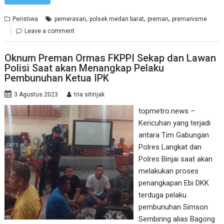
,
,
,
Peristiwa
pemerasan
polsek medan barat
preman
premanisme
Leave a comment
Oknum Preman Ormas FKPPI Sekap dan Lawan
Polisi Saat akan Menangkap Pelaku
Pembunuhan Ketua IPK
3 Agustus 2023
tria sitinjak
topmetro.news –
Kericuhan yang terjadi
antara Tim Gabungan
Polres Langkat dan
Polres Binjai saat akan
melakukan proses
penangkapan Ebi DKK
terduga pelaku
pembunuhan Simson
Sembiring alias Bagong