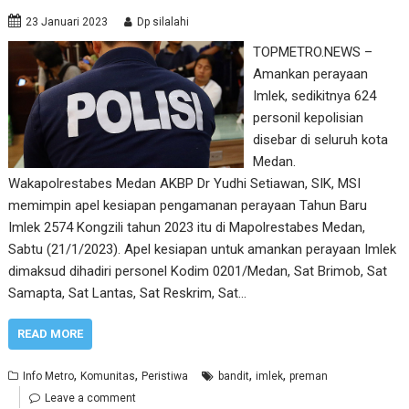
23 Januari 2023
Dp silalahi
TOPMETRO.NEWS –
Amankan perayaan
Imlek, sedikitnya 624
personil kepolisian
disebar di seluruh kota
Medan.
Wakapolrestabes Medan AKBP Dr Yudhi Setiawan, SIK, MSI
memimpin apel kesiapan pengamanan perayaan Tahun Baru
Imlek 2574 Kongzili tahun 2023 itu di Mapolrestabes Medan,
Sabtu (21/1/2023). Apel kesiapan untuk amankan perayaan Imlek
dimaksud dihadiri personel Kodim 0201/Medan, Sat Brimob, Sat
Samapta, Sat Lantas, Sat Reskrim, Sat…
READ MORE
,
,
,
,
Info Metro
Komunitas
Peristiwa
bandit
imlek
preman
Leave a comment