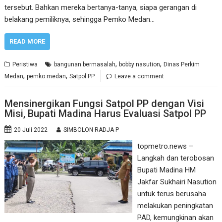
tersebut. Bahkan mereka bertanya-tanya, siapa gerangan di
belakang pemiliknya, sehingga Pemko Medan…
READ MORE
,
,
Peristiwa
bangunan bermasalah
bobby nasution
Dinas Perkim
,
,
Medan
pemko medan
Satpol PP
Leave a comment
Mensinergikan Fungsi Satpol PP dengan Visi
Misi, Bupati Madina Harus Evaluasi Satpol PP
20 Juli 2022
SIMBOLON RADJA P
topmetro.news –
Langkah dan terobosan
Bupati Madina HM
Jakfar Sukhairi Nasution
untuk terus berusaha
melakukan peningkatan
PAD, kemungkinan akan