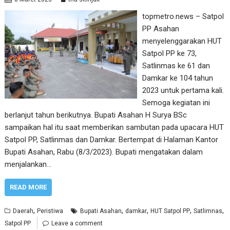
topmetro.news – Satpol
PP Asahan
menyelenggarakan HUT
Satpol PP ke 73,
Satlinmas ke 61 dan
Damkar ke 104 tahun
2023 untuk pertama kali.
Semoga kegiatan ini
berlanjut tahun berikutnya. Bupati Asahan H Surya BSc
sampaikan hal itu saat memberikan sambutan pada upacara HUT
Satpol PP, Satlinmas dan Damkar. Bertempat di Halaman Kantor
Bupati Asahan, Rabu (8/3/2023). Bupati mengatakan dalam
menjalankan…
READ MORE
,
,
,
,
,
Daerah
Peristiwa
Bupati Asahan
damkar
HUT Satpol PP
Satlimnas
Satpol PP
Leave a comment