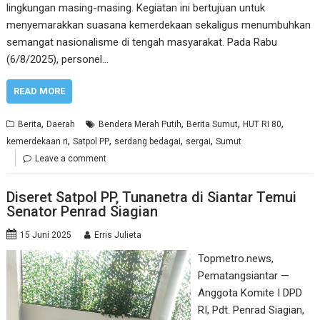
lingkungan masing-masing. Kegiatan ini bertujuan untuk
menyemarakkan suasana kemerdekaan sekaligus menumbuhkan
semangat nasionalisme di tengah masyarakat. Pada Rabu
(6/8/2025), personel…
READ MORE
,
,
,
,
Berita
Daerah
Bendera Merah Putih
Berita Sumut
HUT RI 80
,
,
,
,
kemerdekaan ri
Satpol PP
serdang bedagai
sergai
Sumut
Leave a comment
Diseret Satpol PP, Tunanetra di Siantar Temui
Senator Penrad Siagian
15 Juni 2025
Erris Julieta
Topmetro.news,
Pematangsiantar —
Anggota Komite I DPD
RI, Pdt. Penrad Siagian,