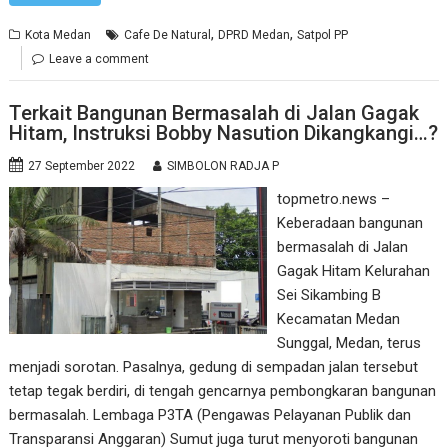
,
,
Kota Medan
Cafe De Natural
DPRD Medan
Satpol PP
Leave a comment
Terkait Bangunan Bermasalah di Jalan Gagak
Hitam, Instruksi Bobby Nasution Dikangkangi…?
27 September 2022
SIMBOLON RADJA P
topmetro.news –
Keberadaan bangunan
bermasalah di Jalan
Gagak Hitam Kelurahan
Sei Sikambing B
Kecamatan Medan
Sunggal, Medan, terus
menjadi sorotan. Pasalnya, gedung di sempadan jalan tersebut
tetap tegak berdiri, di tengah gencarnya pembongkaran bangunan
bermasalah. Lembaga P3TA (Pengawas Pelayanan Publik dan
Transparansi Anggaran) Sumut juga turut menyoroti bangunan