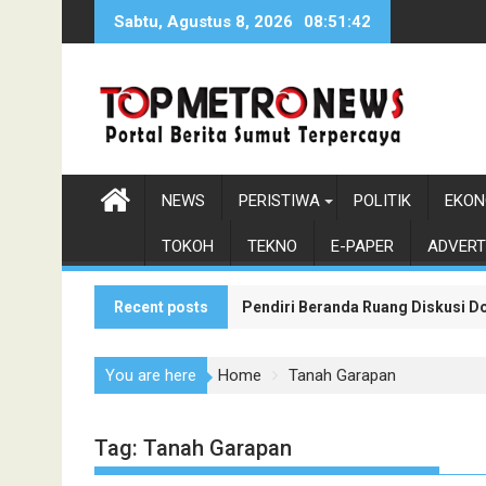
Skip
Sabtu, Agustus 8, 2026
08:51:43
to
content
NEWS
PERISTIWA
POLITIK
EKON
TOKOH
TEKNO
E-PAPER
ADVERT
Recent posts
Monumen Sisingamangaraja XII Be
Pendiri Beranda Ruang Diskusi D
You are here
Home
Tanah Garapan
Tag:
Tanah Garapan