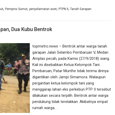
,
,
,
,
mut
Pemprov Sumut
penyelamatan aset
PTPN II
Tanah Garapan
pan, Dua Kubu Bentrok
topmetro.news – Bentrok antar warga tanah
garapan Jalan Selambo Pembaruan V, Medan
Amplas pecah, pada Kamis (27/9/2018) siang.
Kali ini disebabkan Ketua Kelompok Tani
Pembaruan, Patar Munthe tidak terima dirinya
digantikan oleh Jampi Simamora. Walaupun
pergantian ketua kelompok tani yang
menggarap lahan eks perkebun PTP II tersebut
dilakukan secara terpilih. Bentrok antar warga
pendukung tidak terelakkan. Akibatnya empat
rumah warga…