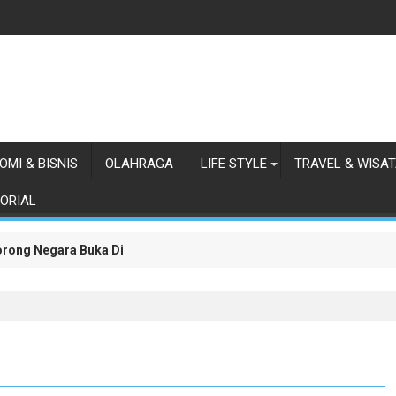
OMI & BISNIS
OLAHRAGA
LIFE STYLE
TRAVEL & WISA
ORIAL
lum Diperbaiki, HBB Ajak Orang Batak Menyikapi Ketidakperdulian
orong Negara Buka Dialog dalam Penyelesaian BLBI