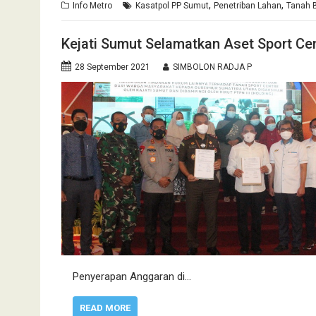
,
,
Info Metro
Kasatpol PP Sumut
Penetriban Lahan
Tanah B
Kejati Sumut Selamatkan Aset Sport Ce
28 September 2021
SIMBOLON RADJA P
Penyerapan Anggaran di…
READ MORE