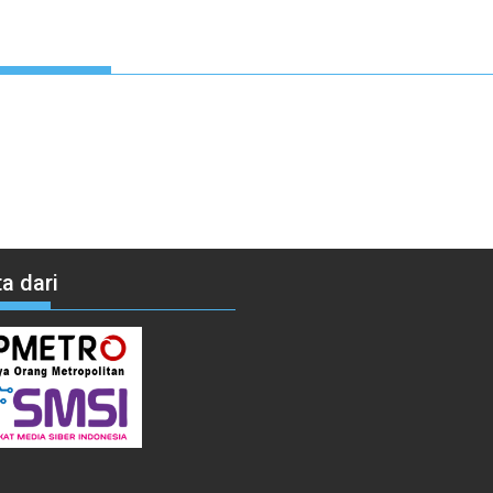
a dari