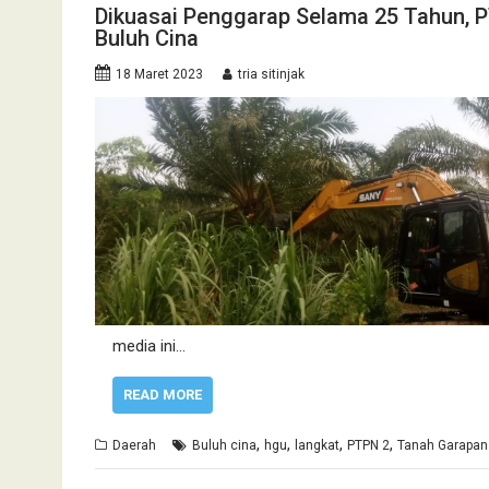
Dikuasai Penggarap Selama 25 Tahun, P
Buluh Cina
18 Maret 2023
tria sitinjak
media ini…
READ MORE
,
,
,
,
Daerah
Buluh cina
hgu
langkat
PTPN 2
Tanah Garapan