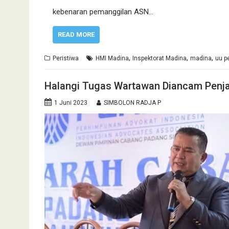
kebenaran pemanggilan ASN…
READ MORE
,
,
,
Peristiwa
HMI Madina
Inspektorat Madina
madina
uu p
Halangi Tugas Wartawan Diancam Penja
1 Juni 2023
SIMBOLON RADJA P