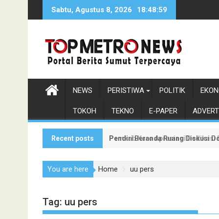
Skip
Sabtu, Agustus 8, 2026
18:49:1
to
content
NEWS
PERISTIWA
POLITIK
EKON
TOKOH
TEKNO
E-PAPER
ADVERT
Recent posts
Pendiri Beranda Ruang Diskusi D
Pemkab Karo Apresiasi Dedikasi
You are here
Home
uu pers
Tag:
uu pers