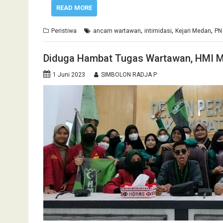
READ MORE
,
,
,
Peristiwa
ancam wartawan
intimidasi
Kejari Medan
PN
Diduga Hambat Tugas Wartawan, HMI Mad
1 Juni 2023
SIMBOLON RADJA P