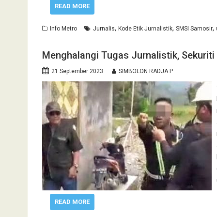
READ MORE
,
,
,
Info Metro
Jurnalis
Kode Etik Jurnalistik
SMSI Samosir
Menghalangi Tugas Jurnalistik, Sekurit
21 September 2023
SIMBOLON RADJA P
READ MORE