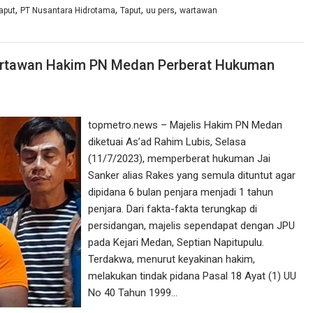
,
,
,
,
aput
PT Nusantara Hidrotama
Taput
uu pers
wartawan
artawan Hakim PN Medan Perberat Hukuman
topmetro.news – Majelis Hakim PN Medan
diketuai As’ad Rahim Lubis, Selasa
(11/7/2023), memperberat hukuman Jai
Sanker alias Rakes yang semula dituntut agar
dipidana 6 bulan penjara menjadi 1 tahun
penjara. Dari fakta-fakta terungkap di
persidangan, majelis sependapat dengan JPU
pada Kejari Medan, Septian Napitupulu.
Terdakwa, menurut keyakinan hakim,
melakukan tindak pidana Pasal 18 Ayat (1) UU
No 40 Tahun 1999…