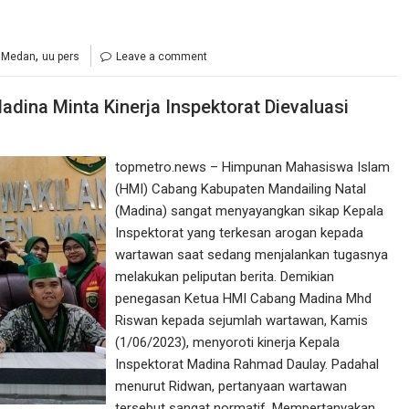
,
 Medan
uu pers
Leave a comment
ina Minta Kinerja Inspektorat Dievaluasi
topmetro.news – Himpunan Mahasiswa Islam
(HMI) Cabang Kabupaten Mandailing Natal
(Madina) sangat menyayangkan sikap Kepala
Inspektorat yang terkesan arogan kepada
wartawan saat sedang menjalankan tugasnya
melakukan peliputan berita. Demikian
penegasan Ketua HMI Cabang Madina Mhd
Riswan kepada sejumlah wartawan, Kamis
(1/06/2023), menyoroti kinerja Kepala
Inspektorat Madina Rahmad Daulay. Padahal
menurut Ridwan, pertanyaan wartawan
tersebut sangat normatif. Mempertanyakan