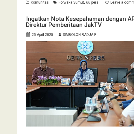
,
Komunitas
Forwaka Sumut
uu pers
Leave a com
Ingatkan Nota Kesepahaman dengan AP
Direktur Pemberitaan JakTV
25 April 2025
SIMBOLON RADJA P