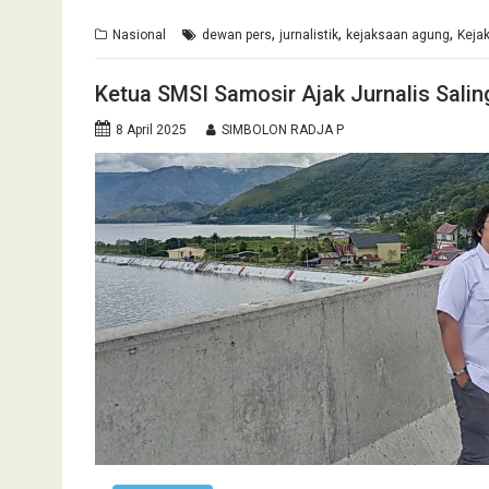
,
,
,
Nasional
dewan pers
jurnalistik
kejaksaan agung
Keja
Ketua SMSI Samosir Ajak Jurnalis Sali
8 April 2025
SIMBOLON RADJA P