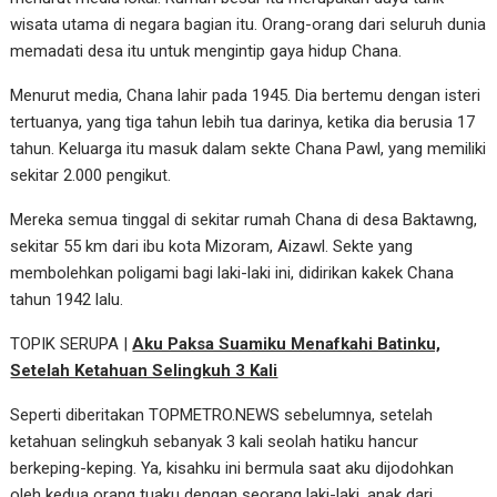
wisata utama di negara bagian itu. Orang-orang dari seluruh dunia
memadati desa itu untuk mengintip gaya hidup Chana.
Menurut media, Chana lahir pada 1945. Dia bertemu dengan isteri
tertuanya, yang tiga tahun lebih tua darinya, ketika dia berusia 17
tahun. Keluarga itu masuk dalam sekte Chana Pawl, yang memiliki
sekitar 2.000 pengikut.
Mereka semua tinggal di sekitar rumah Chana di desa Baktawng,
sekitar 55 km dari ibu kota Mizoram, Aizawl. Sekte yang
membolehkan poligami bagi laki-laki ini, didirikan kakek Chana
tahun 1942 lalu.
TOPIK SERUPA |
Aku Paksa Suamiku Menafkahi Batinku,
Setelah Ketahuan Selingkuh 3 Kali
Seperti diberitakan TOPMETRO.NEWS sebelumnya, setelah
ketahuan selingkuh sebanyak 3 kali seolah hatiku hancur
berkeping-keping. Ya, kisahku ini bermula saat aku dijodohkan
oleh kedua orang tuaku dengan seorang laki-laki, anak dari