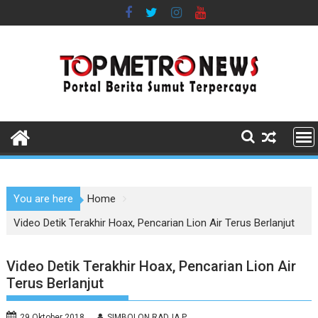
Skip
to
content
You are here
Home
Video Detik Terakhir Hoax, Pencarian Lion Air Terus Berlanjut
Video Detik Terakhir Hoax, Pencarian Lion Air
Terus Berlanjut
29 Oktober 2018
SIMBOLON RADJA P