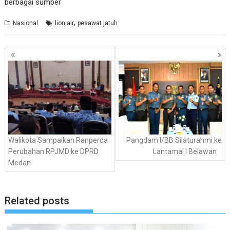
berbagai sumber
,
Nasional
lion air
pesawat jatuh
Navigasi
pos
Walikota Sampaikan Ranperda
Pangdam I/BB Silaturahmi ke
Perubahan RPJMD ke DPRD
Lantamal I Belawan
Medan
Related posts