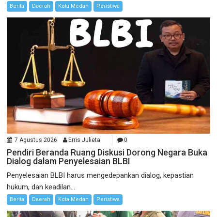
Berita
Daerah
Kota Medan
Peristiwa
7 Agustus 2026
Erris Julieta
0
Pendiri Beranda Ruang Diskusi Dorong Negara Buka
Dialog dalam Penyelesaian BLBI
Penyelesaian BLBI harus mengedepankan dialog, kepastian
hukum, dan keadilan...
Berita
Daerah
Kota Medan
Peristiwa