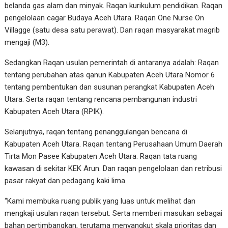
belanda gas alam dan minyak. Raqan kurikulum pendidikan. Raqan
pengelolaan cagar Budaya Aceh Utara. Raqan One Nurse On
Villagge (satu desa satu perawat). Dan raqan masyarakat magrib
mengaji (M3).
Sedangkan Raqan usulan pemerintah di antaranya adalah: Raqan
tentang perubahan atas qanun Kabupaten Aceh Utara Nomor 6
tentang pembentukan dan susunan perangkat Kabupaten Aceh
Utara. Serta raqan tentang rencana pembangunan industri
Kabupaten Aceh Utara (RPIK).
Selanjutnya, raqan tentang penanggulangan bencana di
Kabupaten Aceh Utara. Raqan tentang Perusahaan Umum Daerah
Tirta Mon Pasee Kabupaten Aceh Utara. Raqan tata ruang
kawasan di sekitar KEK Arun. Dan raqan pengelolaan dan retribusi
pasar rakyat dan pedagang kaki lima.
“Kami membuka ruang publik yang luas untuk melihat dan
mengkaji usulan raqan tersebut. Serta memberi masukan sebagai
bahan pertimbangkan, terutama menyangkut skala prioritas dan