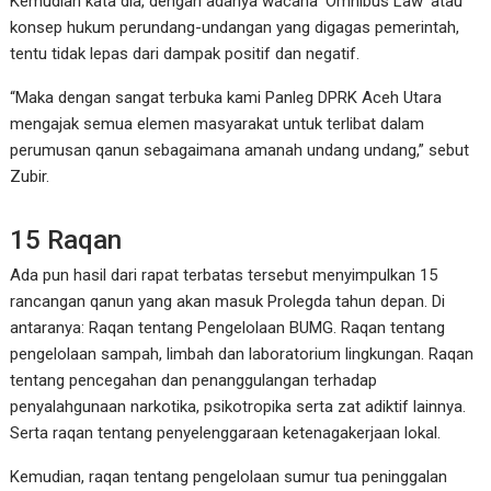
Kemudian kata dia, dengan adanya wacana ‘Omnibus Law’ atau
konsep hukum perundang-undangan yang digagas pemerintah,
tentu tidak lepas dari dampak positif dan negatif.
“Maka dengan sangat terbuka kami Panleg DPRK Aceh Utara
mengajak semua elemen masyarakat untuk terlibat dalam
perumusan qanun sebagaimana amanah undang undang,” sebut
Zubir.
15 Raqan
Ada pun hasil dari rapat terbatas tersebut menyimpulkan 15
rancangan qanun yang akan masuk Prolegda tahun depan. Di
antaranya: Raqan tentang Pengelolaan BUMG. Raqan tentang
pengelolaan sampah, limbah dan laboratorium lingkungan. Raqan
tentang pencegahan dan penanggulangan terhadap
penyalahgunaan narkotika, psikotropika serta zat adiktif lainnya.
Serta raqan tentang penyelenggaraan ketenagakerjaan lokal.
Kemudian, raqan tentang pengelolaan sumur tua peninggalan