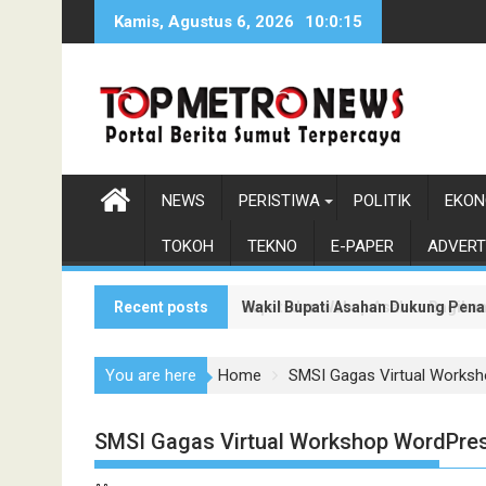
Skip
Kamis, Agustus 6, 2026
10:0:16
to
content
NEWS
PERISTIWA
POLITIK
EKON
TOKOH
TEKNO
E-PAPER
ADVERT
Recent posts
Wakil Bupati Asahan Dukung Pen
Bupati dan Wabup Asahan Bagikan
You are here
Home
SMSI Gagas Virtual Works
SMSI Gagas Virtual Workshop WordPre