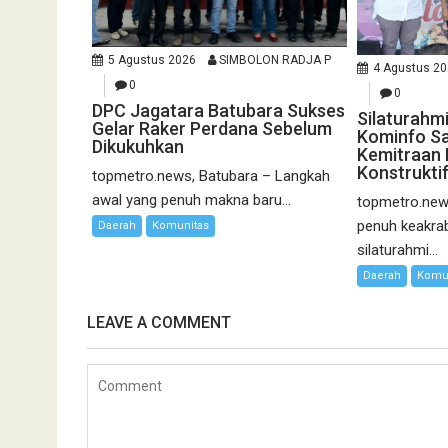
5 Agustus 2026
SIMBOLON RADJA P
4 Agustus 2
0
0
DPC Jagatara Batubara Sukses
Silaturahm
Gelar Raker Perdana Sebelum
Kominfo Sa
Dikukuhkan
Kemitraan
Konstrukti
topmetro.news, Batubara – Langkah
awal yang penuh makna baru...
topmetro.new
penuh keakra
Daerah
Komunitas
silaturahmi...
Daerah
Komu
LEAVE A COMMENT