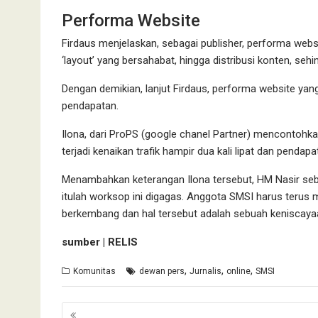
Performa Website
Firdaus menjelaskan, sebagai publisher, performa websit
‘layout’ yang bersahabat, hingga distribusi konten, seh
Dengan demikian, lanjut Firdaus, performa website yan
pendapatan.
Ilona, dari ProPS (google chanel Partner) mencontohkan
terjadi kenaikan trafik hampir dua kali lipat dan pendap
Menambahkan keterangan Ilona tersebut, HM Nasir seba
itulah worksop ini digagas. Anggota SMSI harus terus m
berkembang dan hal tersebut adalah sebuah keniscayaan.
sumber | RELIS
,
,
,
Komunitas
dewan pers
Jurnalis
online
SMSI
Navigasi