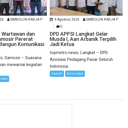
026
SIMBOLON RADJA P
4 Agustus 2026
SIMBOLON RADJA P
0
i Wartawan dan
DPD APPSI Langkat Gelar
mosir Pererat
Musda I, Aan Arbanik Terpilih
 Bangun Komunikasi
Jadi Ketua
f
topmetro.news, Langkat – DPD
s, Samosir – Suasana
Asosiasi Pedagang Pasar Seluruh
ban mewarnai kegiatan
Indonesia...
Daerah
Komunitas
nitas