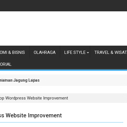
OMI & BISNIS
OLAHRAGA
LIFE STYLE
TRAVEL & WISA
ORIAL
anaman Jagung Lapas Labuhan Ruku
 Ribuan Bendera Merah Putih
hop Wordpress Website Improvement
ss Website Improvement