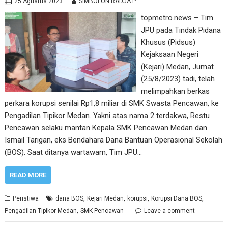
25 Agustus 2023
SIMBOLON RADJA P
topmetro.news – Tim
JPU pada Tindak Pidana
Khusus (Pidsus)
Kejaksaan Negeri
(Kejari) Medan, Jumat
(25/8/2023) tadi, telah
melimpahkan berkas
perkara korupsi senilai Rp1,8 miliar di SMK Swasta Pencawan, ke
Pengadilan Tipikor Medan. Yakni atas nama 2 terdakwa, Restu
Pencawan selaku mantan Kepala SMK Pencawan Medan dan
Ismail Tarigan, eks Bendahara Dana Bantuan Operasional Sekolah
(BOS). Saat ditanya wartawam, Tim JPU…
READ MORE
,
,
,
,
Peristiwa
dana BOS
Kejari Medan
korupsi
Korupsi Dana BOS
,
Pengadilan Tipikor Medan
SMK Pencawan
Leave a comment