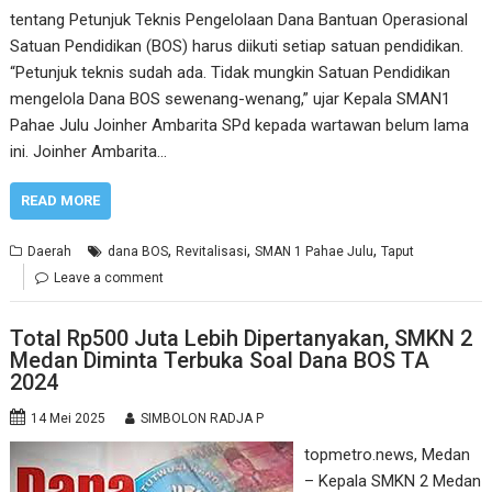
tentang Petunjuk Teknis Pengelolaan Dana Bantuan Operasional
Satuan Pendidikan (BOS) harus diikuti setiap satuan pendidikan.
“Petunjuk teknis sudah ada. Tidak mungkin Satuan Pendidikan
mengelola Dana BOS sewenang-wenang,” ujar Kepala SMAN1
Pahae Julu Joinher Ambarita SPd kepada wartawan belum lama
ini. Joinher Ambarita…
READ MORE
,
,
,
Daerah
dana BOS
Revitalisasi
SMAN 1 Pahae Julu
Taput
Leave a comment
Total Rp500 Juta Lebih Dipertanyakan, SMKN 2
Medan Diminta Terbuka Soal Dana BOS TA
2024
14 Mei 2025
SIMBOLON RADJA P
topmetro.news, Medan
– Kepala SMKN 2 Medan