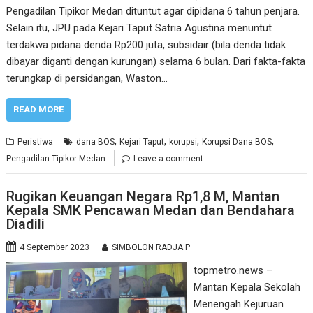
Pengadilan Tipikor Medan dituntut agar dipidana 6 tahun penjara.
Selain itu, JPU pada Kejari Taput Satria Agustina menuntut
terdakwa pidana denda Rp200 juta, subsidair (bila denda tidak
dibayar diganti dengan kurungan) selama 6 bulan. Dari fakta-fakta
terungkap di persidangan, Waston…
READ MORE
,
,
,
,
Peristiwa
dana BOS
Kejari Taput
korupsi
Korupsi Dana BOS
Pengadilan Tipikor Medan
Leave a comment
Rugikan Keuangan Negara Rp1,8 M, Mantan
Kepala SMK Pencawan Medan dan Bendahara
Diadili
4 September 2023
SIMBOLON RADJA P
topmetro.news –
Mantan Kepala Sekolah
Menengah Kejuruan