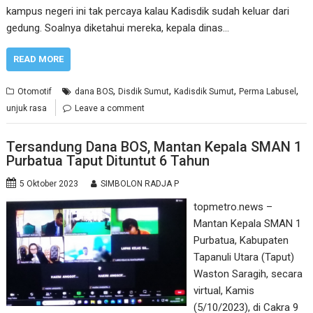
kampus negeri ini tak percaya kalau Kadisdik sudah keluar dari
gedung. Soalnya diketahui mereka, kepala dinas…
READ MORE
,
,
,
,
Otomotif
dana BOS
Disdik Sumut
Kadisdik Sumut
Perma Labusel
unjuk rasa
Leave a comment
Tersandung Dana BOS, Mantan Kepala SMAN 1
Purbatua Taput Dituntut 6 Tahun
5 Oktober 2023
SIMBOLON RADJA P
topmetro.news –
Mantan Kepala SMAN 1
Purbatua, Kabupaten
Tapanuli Utara (Taput)
Waston Saragih, secara
virtual, Kamis
(5/10/2023), di Cakra 9