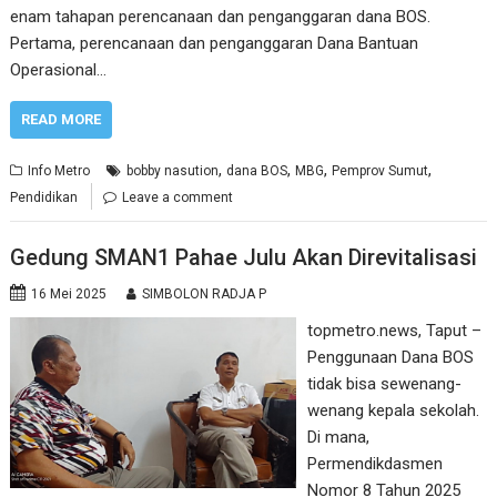
enam tahapan perencanaan dan penganggaran dana BOS.
Pertama, perencanaan dan penganggaran Dana Bantuan
Operasional…
READ MORE
,
,
,
,
Info Metro
bobby nasution
dana BOS
MBG
Pemprov Sumut
Pendidikan
Leave a comment
Gedung SMAN1 Pahae Julu Akan Direvitalisasi
16 Mei 2025
SIMBOLON RADJA P
topmetro.news, Taput –
Penggunaan Dana BOS
tidak bisa sewenang-
wenang kepala sekolah.
Di mana,
Permendikdasmen
Nomor 8 Tahun 2025