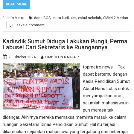
READ MORE
,
,
,
Info Metro
dana BOS
ektra kurikuler
eskul sekolah
SMKN 2 Medan
Leave a comment
Kadisdik Sumut Diduga Lakukan Pungli, Perma
Labusel Cari Sekretaris ke Ruangannya
23 Oktober 2024
SIMBOLON RADJA P
topmetro.news – Tak
dapat bertemu dengan
Kadis Pendidikan Sumut
Abdul Haris Lubis untuk
menyampaikan orasi,
sejumlah mahasiswa ini
pun merasa tak
didengar. Akhirnya mereka memaksa meminta masuk ke dalam
ruangan Sekretaris Dinas Pendidikan Sumut. Hal itu terjadi
dikarenakan sejumlah mahasiswa yang tergabung dari beberapa