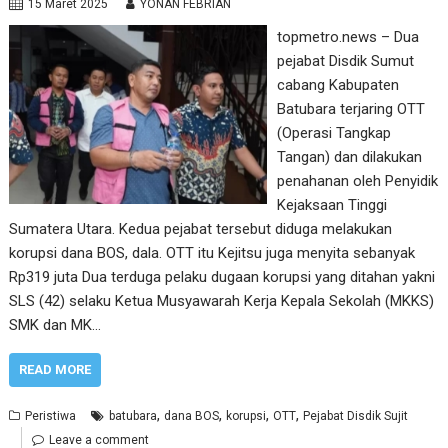
15 Maret 2025
YONAN FEBRIAN
topmetro.news – Dua
pejabat Disdik Sumut
cabang Kabupaten
Batubara terjaring OTT
(Operasi Tangkap
Tangan) dan dilakukan
penahanan oleh Penyidik
Kejaksaan Tinggi
Sumatera Utara. Kedua pejabat tersebut diduga melakukan
korupsi dana BOS, dala. OTT itu Kejitsu juga menyita sebanyak
Rp319 juta Dua terduga pelaku dugaan korupsi yang ditahan yakni
SLS (42) selaku Ketua Musyawarah Kerja Kepala Sekolah (MKKS)
SMK dan MK…
READ MORE
,
,
,
,
Peristiwa
batubara
dana BOS
korupsi
OTT
Pejabat Disdik Sujit
Leave a comment