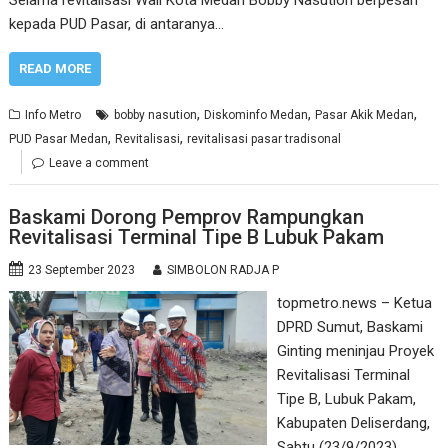
kepada PUD Pasar, di antaranya…
READ MORE
,
,
,
Info Metro
bobby nasution
Diskominfo Medan
Pasar Akik Medan
,
,
PUD Pasar Medan
Revitalisasi
revitalisasi pasar tradisonal
Leave a comment
Baskami Dorong Pemprov Rampungkan
Revitalisasi Terminal Tipe B Lubuk Pakam
23 September 2023
SIMBOLON RADJA P
topmetro.news – Ketua
DPRD Sumut, Baskami
Ginting meninjau Proyek
Revitalisasi Terminal
Tipe B, Lubuk Pakam,
Kabupaten Deliserdang,
Sabtu (23/9/2023).