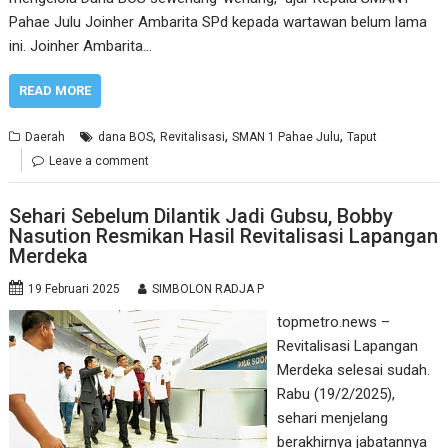
Pahae Julu Joinher Ambarita SPd kepada wartawan belum lama
ini. Joinher Ambarita…
READ MORE
,
,
,
Daerah
dana BOS
Revitalisasi
SMAN 1 Pahae Julu
Taput
Leave a comment
Sehari Sebelum Dilantik Jadi Gubsu, Bobby
Nasution Resmikan Hasil Revitalisasi Lapangan
Merdeka
19 Februari 2025
SIMBOLON RADJA P
topmetro.news –
Revitalisasi Lapangan
Merdeka selesai sudah.
Rabu (19/2/2025),
sehari menjelang
berakhirnya jabatannya