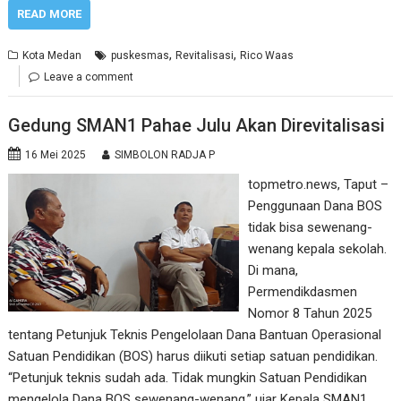
READ MORE
,
,
Kota Medan
puskesmas
Revitalisasi
Rico Waas
Leave a comment
Gedung SMAN1 Pahae Julu Akan Direvitalisasi
16 Mei 2025
SIMBOLON RADJA P
topmetro.news, Taput –
Penggunaan Dana BOS
tidak bisa sewenang-
wenang kepala sekolah.
Di mana,
Permendikdasmen
Nomor 8 Tahun 2025
tentang Petunjuk Teknis Pengelolaan Dana Bantuan Operasional
Satuan Pendidikan (BOS) harus diikuti setiap satuan pendidikan.
“Petunjuk teknis sudah ada. Tidak mungkin Satuan Pendidikan
mengelola Dana BOS sewenang-wenang,” ujar Kepala SMAN1