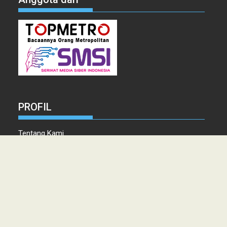
PROFIL
Tentang Kami
Tim Redaksi
Kontak
Info Iklan
Disclaimer
Pedoman Pemberitaan media Siber