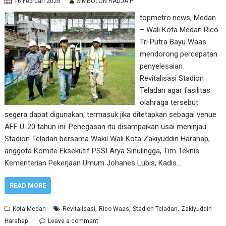
16 Februari 2026
SIMBOLON RADJA P
topmetro.news, Medan
– Wali Kota Medan Rico
Tri Putra Bayu Waas
mendorong percepatan
penyelesaian
Revitalisasi Stadion
Teladan agar fasilitas
olahraga tersebut
segera dapat digunakan, termasuk jika ditetapkan sebagai venue
AFF U-20 tahun ini. Penegasan itu disampaikan usai meninjau
Stadion Teladan bersama Wakil Wali Kota Zakiyuddin Harahap,
anggota Komite Eksekutif PSSI Arya Sinulingga, Tim Teknis
Kementerian Pekerjaan Umum Johanes Lubis, Kadis…
READ MORE
,
,
,
Kota Medan
Revitalisasi
Rico Waas
Stadion Teladan
Zakiyuddin
Harahap
Leave a comment