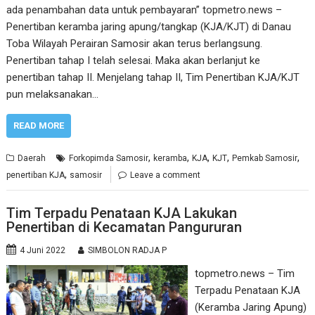
ada penambahan data untuk pembayaran” topmetro.news –
Penertiban keramba jaring apung/tangkap (KJA/KJT) di Danau
Toba Wilayah Perairan Samosir akan terus berlangsung.
Penertiban tahap I telah selesai. Maka akan berlanjut ke
penertiban tahap II. Menjelang tahap II, Tim Penertiban KJA/KJT
pun melaksanakan…
READ MORE
,
,
,
,
,
Daerah
Forkopimda Samosir
keramba
KJA
KJT
Pemkab Samosir
,
penertiban KJA
samosir
Leave a comment
Tim Terpadu Penataan KJA Lakukan
Penertiban di Kecamatan Pangururan
4 Juni 2022
SIMBOLON RADJA P
topmetro.news – Tim
Terpadu Penataan KJA
(Keramba Jaring Apung)