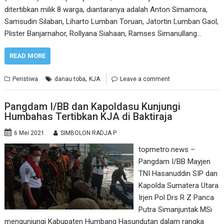
ditertibkan milik 8 warga, diantaranya adalah Anton Simamora,
Samsudin Silaban, Liharto Lumban Toruan, Jatortin Lumban Gaol,
Plister Banjarnahor, Rollyana Siahaan, Ramses Simanullang…
READ MORE
,
Peristiwa
danau toba
KJA
Leave a comment
Pangdam I/BB dan Kapoldasu Kunjungi
Humbahas Tertibkan KJA di Baktiraja
6 Mei 2021
SIMBOLON RADJA P
topmetro.news –
Pangdam I/BB Mayjen
TNI Hasanuddin SIP dan
Kapolda Sumatera Utara
Irjen Pol Drs R Z Panca
Putra Simanjuntak MSi
mengunjungi Kabupaten Humbang Hasundutan dalam rangka