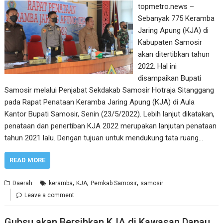
topmetro.news –
Sebanyak 775 Keramba
Jaring Apung (KJA) di
Kabupaten Samosir
akan ditertibkan tahun
2022. Hal ini
disampaikan Bupati
Samosir melalui Penjabat Sekdakab Samosir Hotraja Sitanggang
pada Rapat Penataan Keramba Jaring Apung (KJA) di Aula
Kantor Bupati Samosir, Senin (23/5/2022). Lebih lanjut dikatakan,
penataan dan penertiban KJA 2022 merupakan lanjutan penataan
tahun 2021 lalu. Dengan tujuan untuk mendukung tata ruang…
READ MORE
,
,
,
Daerah
keramba
KJA
Pemkab Samosir
samosir
Leave a comment
Gubsu akan Bersihkan KJA di Kawasan Danau