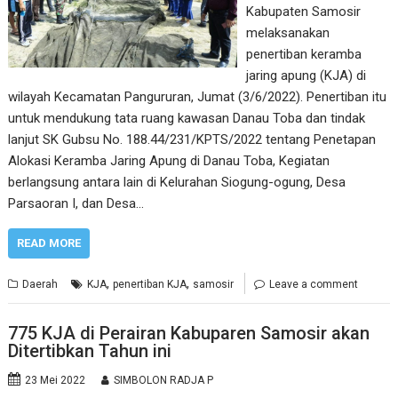
Kabupaten Samosir
melaksanakan
penertiban keramba
jaring apung (KJA) di
wilayah Kecamatan Pangururan, Jumat (3/6/2022). Penertiban itu
untuk mendukung tata ruang kawasan Danau Toba dan tindak
lanjut SK Gubsu No. 188.44/231/KPTS/2022 tentang Penetapan
Alokasi Keramba Jaring Apung di Danau Toba, Kegiatan
berlangsung antara lain di Kelurahan Siogung-ogung, Desa
Parsaoran I, dan Desa…
READ MORE
,
,
Daerah
KJA
penertiban KJA
samosir
Leave a comment
775 KJA di Perairan Kabuparen Samosir akan
Ditertibkan Tahun ini
23 Mei 2022
SIMBOLON RADJA P