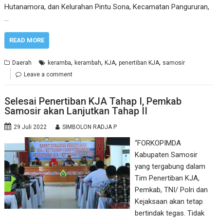
Hutanamora, dan Kelurahan Pintu Sona, Kecamatan Pangururan,
…
READ MORE
,
,
,
,
Daerah
keramba
kerambah
KJA
penertiban KJA
samosir
Leave a comment
Selesai Penertiban KJA Tahap I, Pemkab
Samosir akan Lanjutkan Tahap II
29 Juli 2022
SIMBOLON RADJA P
“FORKOPIMDA
Kabupaten Samosir
yang tergabung dalam
Tim Penertiban KJA,
Pemkab, TNI/ Polri dan
Kejaksaan akan tetap
bertindak tegas. Tidak