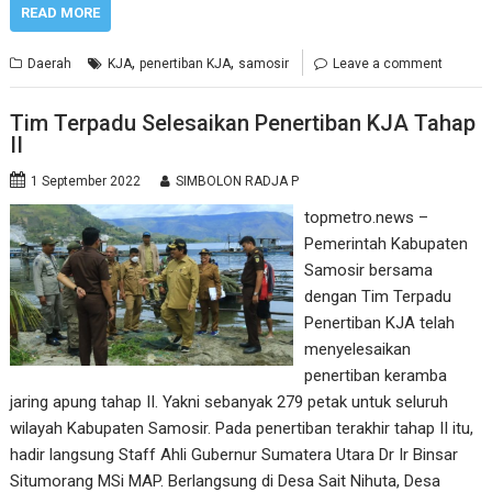
READ MORE
,
,
Daerah
KJA
penertiban KJA
samosir
Leave a comment
Tim Terpadu Selesaikan Penertiban KJA Tahap
II
1 September 2022
SIMBOLON RADJA P
topmetro.news –
Pemerintah Kabupaten
Samosir bersama
dengan Tim Terpadu
Penertiban KJA telah
menyelesaikan
penertiban keramba
jaring apung tahap II. Yakni sebanyak 279 petak untuk seluruh
wilayah Kabupaten Samosir. Pada penertiban terakhir tahap II itu,
hadir langsung Staff Ahli Gubernur Sumatera Utara Dr Ir Binsar
Situmorang MSi MAP. Berlangsung di Desa Sait Nihuta, Desa