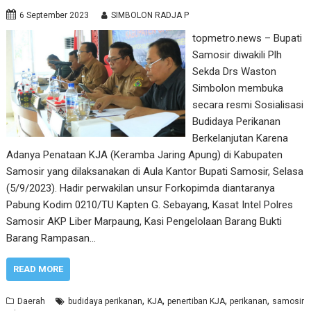
6 September 2023
SIMBOLON RADJA P
topmetro.news – Bupati
Samosir diwakili Plh
Sekda Drs Waston
Simbolon membuka
secara resmi Sosialisasi
Budidaya Perikanan
Berkelanjutan Karena
Adanya Penataan KJA (Keramba Jaring Apung) di Kabupaten
Samosir yang dilaksanakan di Aula Kantor Bupati Samosir, Selasa
(5/9/2023). Hadir perwakilan unsur Forkopimda diantaranya
Pabung Kodim 0210/TU Kapten G. Sebayang, Kasat Intel Polres
Samosir AKP Liber Marpaung, Kasi Pengelolaan Barang Bukti
Barang Rampasan…
READ MORE
,
,
,
,
Daerah
budidaya perikanan
KJA
penertiban KJA
perikanan
samosir