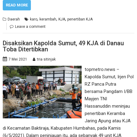
READ MORE
,
,
,
Daerah
karo
kerambah
KJA
penertiban KJA
Leave a comment
Disaksikan Kapolda Sumut, 49 KJA di Danau
Toba Ditertibkan
7 Mei 2021
tria sitinjak
topmetro.news –
Kapolda Sumut, Irjen Pol
RZ Panca Putra
bersama Pangdam I/BB
Mayjen TNI
Hassanuddin meninjau
penertiban Keramba
Jaring Apung atau KJA
di Kecamatan Baktiraja, Kabupaten Humbahas, pada Kamis
(6/5/2021). Dalam peninjauan itu, ada sebanyak 49 unit KJA