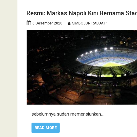
Resmi: Markas Napoli Kini Bernama St
5 Desember 2020
SIMBOLON RADJA P
sebelumnya sudah memensiunkan…
READ MORE