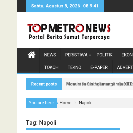
Skip
Sabtu, Agustus 8, 2026
08:9:42
to
content
NEWS
PERISTIWA
POLITIK
EKON
TOKOH
TEKNO
E-PAPER
ADVERT
Recent posts
Monumen Sisingamangaraja XII Be
Pendiri Beranda Ruang Diskusi D
You are here
Home
Napoli
Tag:
Napoli