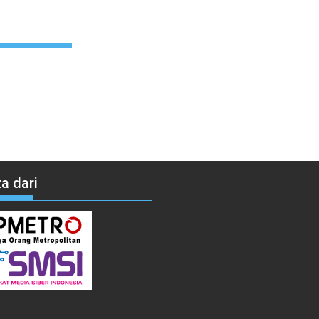
a dari