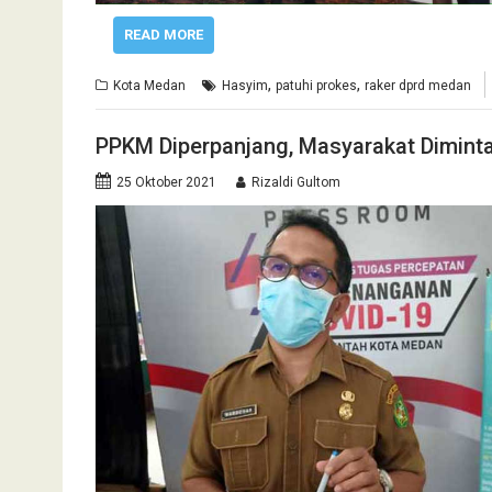
READ MORE
,
,
Kota Medan
Hasyim
patuhi prokes
raker dprd medan
PPKM Diperpanjang, Masyarakat Diminta
25 Oktober 2021
Rizaldi Gultom