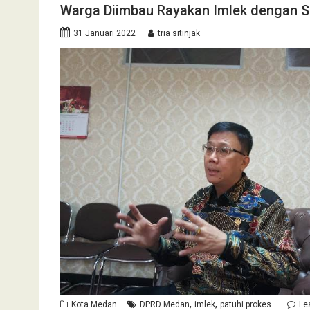
Warga Diimbau Rayakan Imlek dengan 
31 Januari 2022
tria sitinjak
,
,
Kota Medan
DPRD Medan
imlek
patuhi prokes
Le