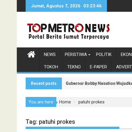
Skip
Jumat, Agustus 7, 2026
03:23:48
to
content
NEWS
PERISTIWA
POLITIK
EKON
TOKOH
TEKNO
E-PAPER
ADVERT
Recent posts
Gubernur Bobby Nasution Wujudka
Korban Rugi Rp6,7 Miliar, Polda
You are here
Home
patuhi prokes
Tag:
patuhi prokes