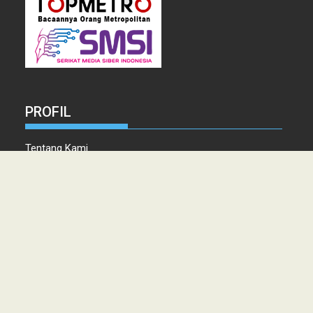
PROFIL
Tentang Kami
Tim Redaksi
Kontak
Info Iklan
Disclaimer
Pedoman Pemberitaan media Siber
Copyright © 2021 topmetro.news - Portal Berita Sumut Terpercaya
PT. PERSADA LINTAS MEDIA MEDAN.