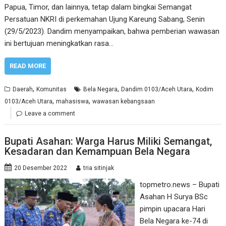
Papua, Timor, dan lainnya, tetap dalam bingkai Semangat
Persatuan NKRI di perkemahan Ujung Kareung Sabang, Senin
(29/5/2023). Dandim menyampaikan, bahwa pemberian wawasan
ini bertujuan meningkatkan rasa…
READ MORE
,
,
,
Daerah
Komunitas
Bela Negara
Dandim 0103/Aceh Utara
Kodim
,
,
0103/Aceh Utara
mahasiswa
wawasan kebangsaan
Leave a comment
Bupati Asahan: Warga Harus Miliki Semangat,
Kesadaran dan Kemampuan Bela Negara
20 Desember 2022
tria sitinjak
topmetro.news – Bupati
Asahan H Surya BSc
pimpin upacara Hari
Bela Negara ke-74 di