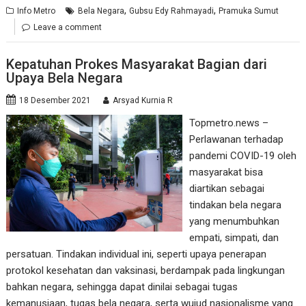
,
,
Info Metro
Bela Negara
Gubsu Edy Rahmayadi
Pramuka Sumut
Leave a comment
Kepatuhan Prokes Masyarakat Bagian dari
Upaya Bela Negara
18 Desember 2021
Arsyad Kurnia R
Topmetro.news –
Perlawanan terhadap
pandemi COVID-19 oleh
masyarakat bisa
diartikan sebagai
tindakan bela negara
yang menumbuhkan
empati, simpati, dan
persatuan. Tindakan individual ini, seperti upaya penerapan
protokol kesehatan dan vaksinasi, berdampak pada lingkungan
bahkan negara, sehingga dapat dinilai sebagai tugas
kemanusiaan, tugas bela negara, serta wujud nasionalisme yang