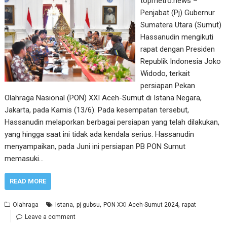
topmetro.news –
Penjabat (Pj) Gubernur
Sumatera Utara (Sumut)
Hassanudin mengikuti
rapat dengan Presiden
Republik Indonesia Joko
Widodo, terkait
persiapan Pekan
Olahraga Nasional (PON) XXI Aceh-Sumut di Istana Negara,
Jakarta, pada Kamis (13/6). Pada kesempatan tersebut,
Hassanudin melaporkan berbagai persiapan yang telah dilakukan,
yang hingga saat ini tidak ada kendala serius. Hassanudin
menyampaikan, pada Juni ini persiapan PB PON Sumut
memasuki…
READ MORE
,
,
,
Olahraga
Istana
pj gubsu
PON XXI Aceh-Sumut 2024
rapat
Leave a comment