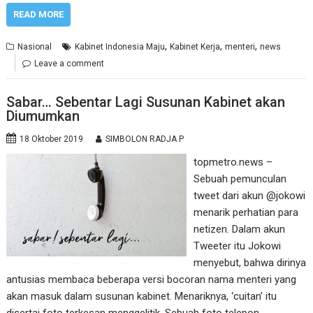
READ MORE
,
,
,
Nasional
Kabinet Indonesia Maju
Kabinet Kerja
menteri
news
Leave a comment
Sabar… Sebentar Lagi Susunan Kabinet akan
Diumumkan
18 Oktober 2019
SIMBOLON RADJA P
topmetro.news –
Sebuah pemunculan
tweet dari akun @jokowi
menarik perhatian para
netizen. Dalam akun
Tweeter itu Jokowi
menyebut, bahwa dirinya
antusias membaca beberapa versi bocoran nama menteri yang
akan masuk dalam susunan kabinet. Menariknya, ‘cuitan’ itu
disertai foto terkesan menggelitik. Sebuah foto telepon