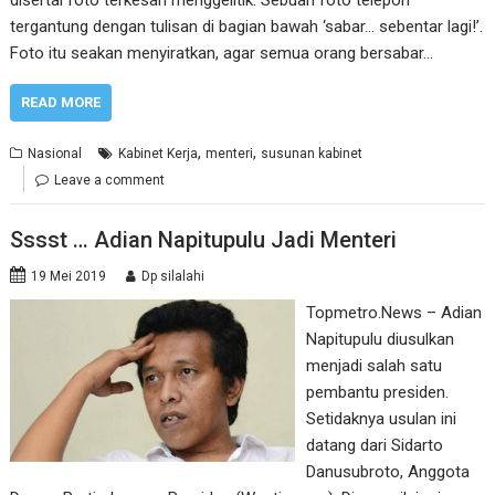
tergantung dengan tulisan di bagian bawah ‘sabar… sebentar lagi!’.
Foto itu seakan menyiratkan, agar semua orang bersabar…
READ MORE
,
,
Nasional
Kabinet Kerja
menteri
susunan kabinet
Leave a comment
Sssst … Adian Napitupulu Jadi Menteri
19 Mei 2019
Dp silalahi
Topmetro.News – Adian
Napitupulu diusulkan
menjadi salah satu
pembantu presiden.
Setidaknya usulan ini
datang dari Sidarto
Danusubroto, Anggota