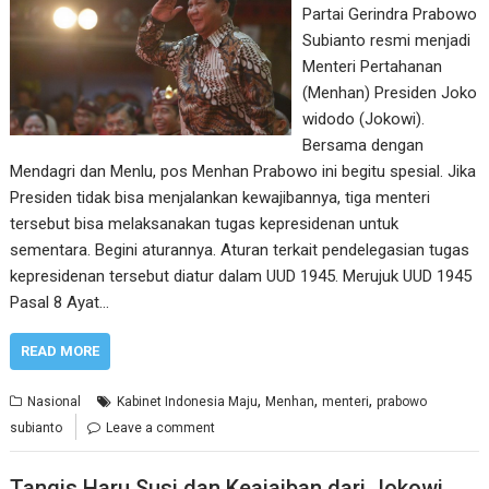
Partai Gerindra Prabowo
Subianto resmi menjadi
Menteri Pertahanan
(Menhan) Presiden Joko
widodo (Jokowi).
Bersama dengan
Mendagri dan Menlu, pos Menhan Prabowo ini begitu spesial. Jika
Presiden tidak bisa menjalankan kewajibannya, tiga menteri
tersebut bisa melaksanakan tugas kepresidenan untuk
sementara. Begini aturannya. Aturan terkait pendelegasian tugas
kepresidenan tersebut diatur dalam UUD 1945. Merujuk UUD 1945
Pasal 8 Ayat…
READ MORE
,
,
,
Nasional
Kabinet Indonesia Maju
Menhan
menteri
prabowo
subianto
Leave a comment
Tangis Haru Susi dan Keajaiban dari Jokowi