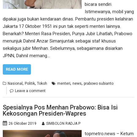
bicara sendiri.
Istimewanya, mobil yang
dipakai juga bukan kendaraan dinas. Pembantu presiden kelahiran
Jakarta 17 Oktober 1951 ini pun tak seperti menteri lainnya.
Benarkah? Menteri Rasa Presiden, Punya Jubir Lihatlah, Prabowo
menunjuk Dahnil Anzar Simanjuntak sebagai staf khusus
sekaligus jubir Menhan. Sebelumnya, sebagaimana disiarkan
JPNN, Dahnil memang…
READ MORE
,
,
,
,
Nasional
Politik
Tokoh
menteri
news
prabowo subianto
Leave a comment
Spesialnya Pos Menhan Prabowo: Bisa Isi
Kekosongan Presiden-Wapres
26 Oktober 2019
SIMBOLON RADJA P
topmetro.news – Ketum