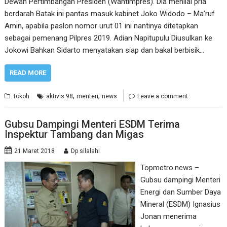
Dewan Pertimbangan Presiden (Wantimpres). Dia menilai pria
berdarah Batak ini pantas masuk kabinet Joko Widodo – Ma’ruf
Amin, apabila paslon nomor urut 01 ini nantinya ditetapkan
sebagai pemenang Pilpres 2019. Adian Napitupulu Diusulkan ke
Jokowi Bahkan Sidarto menyatakan siap dan bakal berbisik…
READ MORE
,
,
Tokoh
aktivis 98
menteri
news
Leave a comment
Gubsu Dampingi Menteri ESDM Terima
Inspektur Tambang dan Migas
21 Maret 2018
Dp silalahi
Topmetro.news –
Gubsu dampingi Menteri
Energi dan Sumber Daya
Mineral (ESDM) Ignasius
Jonan menerima