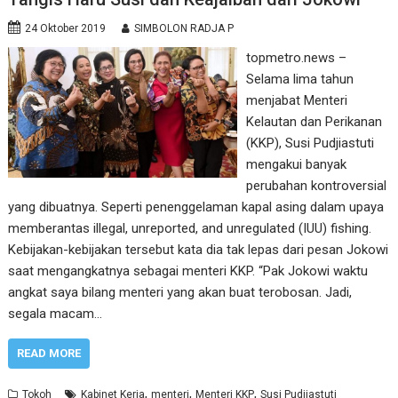
24 Oktober 2019
SIMBOLON RADJA P
topmetro.news –
Selama lima tahun
menjabat Menteri
Kelautan dan Perikanan
(KKP), Susi Pudjiastuti
mengakui banyak
perubahan kontroversial
yang dibuatnya. Seperti penenggelaman kapal asing dalam upaya
memberantas illegal, unreported, and unregulated (IUU) fishing.
Kebijakan-kebijakan tersebut kata dia tak lepas dari pesan Jokowi
saat mengangkatnya sebagai menteri KKP. “Pak Jokowi waktu
angkat saya bilang menteri yang akan buat terobosan. Jadi,
segala macam…
READ MORE
,
,
,
Tokoh
Kabinet Kerja
menteri
Menteri KKP
Susi Pudjiastuti