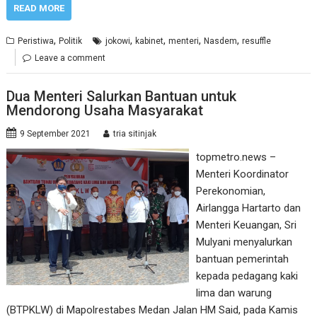
READ MORE
,
,
,
,
,
Peristiwa
Politik
jokowi
kabinet
menteri
Nasdem
resuffle
Leave a comment
Dua Menteri Salurkan Bantuan untuk
Mendorong Usaha Masyarakat
9 September 2021
tria sitinjak
topmetro.news –
Menteri Koordinator
Perekonomian,
Airlangga Hartarto dan
Menteri Keuangan, Sri
Mulyani menyalurkan
bantuan pemerintah
kepada pedagang kaki
lima dan warung
(BTPKLW) di Mapolrestabes Medan Jalan HM Said, pada Kamis