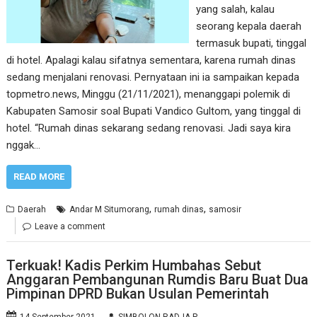
yang salah, kalau
seorang kepala daerah
termasuk bupati, tinggal
di hotel. Apalagi kalau sifatnya sementara, karena rumah dinas
sedang menjalani renovasi. Pernyataan ini ia sampaikan kepada
topmetro.news, Minggu (21/11/2021), menanggapi polemik di
Kabupaten Samosir soal Bupati Vandico Gultom, yang tinggal di
hotel. “Rumah dinas sekarang sedang renovasi. Jadi saya kira
nggak…
READ MORE
,
,
Daerah
Andar M Situmorang
rumah dinas
samosir
Leave a comment
Terkuak! Kadis Perkim Humbahas Sebut
Anggaran Pembangunan Rumdis Baru Buat Dua
Pimpinan DPRD Bukan Usulan Pemerintah
14 September 2021
SIMBOLON RADJA P