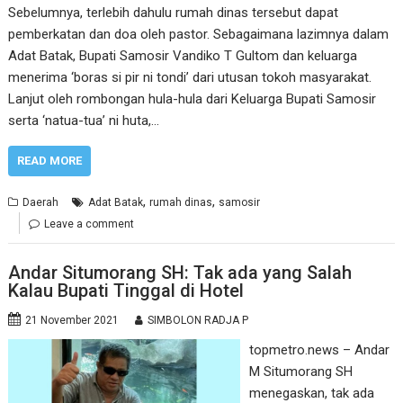
Sebelumnya, terlebih dahulu rumah dinas tersebut dapat
pemberkatan dan doa oleh pastor. Sebagaimana lazimnya dalam
Adat Batak, Bupati Samosir Vandiko T Gultom dan keluarga
menerima ‘boras si pir ni tondi’ dari utusan tokoh masyarakat.
Lanjut oleh rombongan hula-hula dari Keluarga Bupati Samosir
serta ‘natua-tua’ ni huta,…
READ MORE
,
,
Daerah
Adat Batak
rumah dinas
samosir
Leave a comment
Andar Situmorang SH: Tak ada yang Salah
Kalau Bupati Tinggal di Hotel
21 November 2021
SIMBOLON RADJA P
topmetro.news – Andar
M Situmorang SH
menegaskan, tak ada