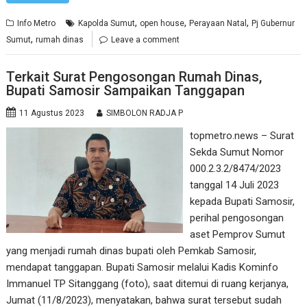
,
,
,
Info Metro
Kapolda Sumut
open house
Perayaan Natal
Pj Gubernur
,
Sumut
rumah dinas
Leave a comment
Terkait Surat Pengosongan Rumah Dinas,
Bupati Samosir Sampaikan Tanggapan
11 Agustus 2023
SIMBOLON RADJA P
topmetro.news – Surat
Sekda Sumut Nomor
000.2.3.2/8474/2023
tanggal 14 Juli 2023
kepada Bupati Samosir,
perihal pengosongan
aset Pemprov Sumut
yang menjadi rumah dinas bupati oleh Pemkab Samosir,
mendapat tanggapan. Bupati Samosir melalui Kadis Kominfo
Immanuel TP Sitanggang (foto), saat ditemui di ruang kerjanya,
Jumat (11/8/2023), menyatakan, bahwa surat tersebut sudah