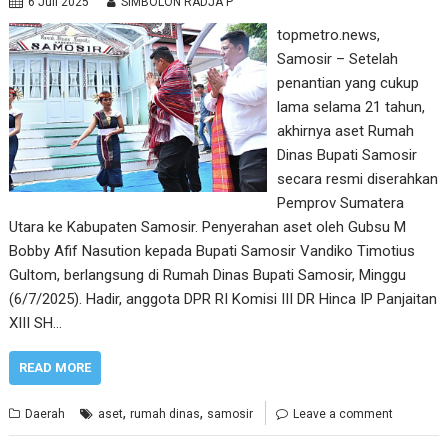
6 Juli 2025
SIMBOLON RADJA P
topmetro.news,
Samosir – Setelah
penantian yang cukup
lama selama 21 tahun,
akhirnya aset Rumah
Dinas Bupati Samosir
secara resmi diserahkan
Pemprov Sumatera
Utara ke Kabupaten Samosir. Penyerahan aset oleh Gubsu M
Bobby Afif Nasution kepada Bupati Samosir Vandiko Timotius
Gultom, berlangsung di Rumah Dinas Bupati Samosir, Minggu
(6/7/2025). Hadir, anggota DPR RI Komisi III DR Hinca IP Panjaitan
XIII SH…
READ MORE
,
,
Daerah
aset
rumah dinas
samosir
Leave a comment