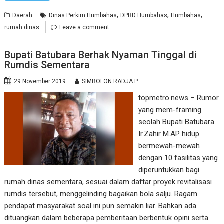
,
,
,
Daerah
Dinas Perkim Humbahas
DPRD Humbahas
Humbahas
rumah dinas
Leave a comment
Bupati Batubara Berhak Nyaman Tinggal di
Rumdis Sementara
29 November 2019
SIMBOLON RADJA P
topmetro.news – Rumor
yang mem-framing
seolah Bupati Batubara
Ir.Zahir M.AP hidup
bermewah-mewah
dengan 10 fasilitas yang
diperuntukkan bagi
rumah dinas sementara, sesuai dalam daftar proyek revitalisasi
rumdis tersebut, menggelinding bagaikan bola salju. Ragam
pendapat masyarakat soal ini pun semakin liar. Bahkan ada
dituangkan dalam beberapa pemberitaan berbentuk opini serta