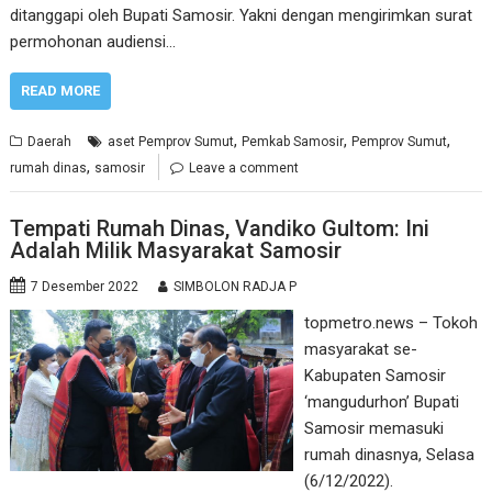
ditanggapi oleh Bupati Samosir. Yakni dengan mengirimkan surat
permohonan audiensi…
READ MORE
,
,
,
Daerah
aset Pemprov Sumut
Pemkab Samosir
Pemprov Sumut
,
rumah dinas
samosir
Leave a comment
Tempati Rumah Dinas, Vandiko Gultom: Ini
Adalah Milik Masyarakat Samosir
7 Desember 2022
SIMBOLON RADJA P
topmetro.news – Tokoh
masyarakat se-
Kabupaten Samosir
‘mangudurhon’ Bupati
Samosir memasuki
rumah dinasnya, Selasa
(6/12/2022).