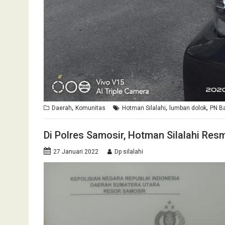
,
,
,
Daerah
Komunitas
Hotman Silalahi
lumban dolok
PN Ba
Di Polres Samosir, Hotman Silalahi Res
27 Januari 2022
Dp silalahi