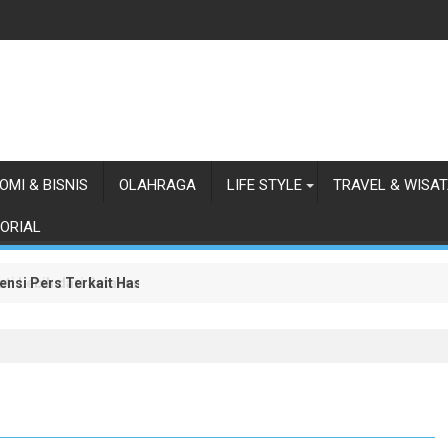
OMI & BISNIS
OLAHRAGA
LIFE STYLE
TRAVEL & WISA
ORIAL
ensi Pers Terkait Hasil Pengungkapan Kasus ke Publik
i Lebih dari Setahun Diaktifkan Kembali