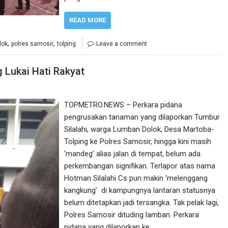
READ MORE
,
,
lok
polres samosir
tolping
Leave a comment
 Lukai Hati Rakyat
TOPMETRO.NEWS – Perkara pidana
pengrusakan tanaman yang dilaporkan Tumbur
Silalahi, warga Lumban Dolok, Desa Martoba-
Tolping ke Polres Samosir, hingga kini masih
‘mandeg’ alias jalan di tempat, belum ada
perkembangan signifikan. Terlapor atas nama
Hotman Silalahi Cs pun makin ‘melenggang
kangkung’ di kampungnya lantaran statusnya
belum ditetapkan jadi tersangka. Tak pelak lagi,
Polres Samosir dituding lamban. Perkara
pidana yang dilaporkan ke…