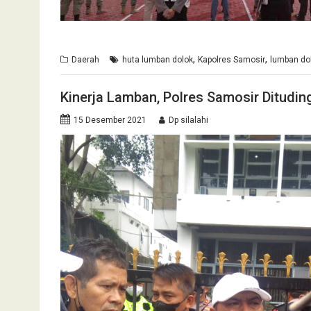
,
,
Daerah
huta lumban dolok
Kapolres Samosir
lumban do
Kinerja Lamban, Polres Samosir Dituding
15 Desember 2021
Dp silalahi