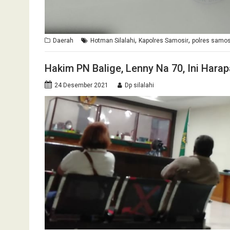
,
,
Daerah
Hotman Silalahi
Kapolres Samosir
polres samos
Hakim PN Balige, Lenny Na 70, Ini Har
24 Desember 2021
Dp silalahi