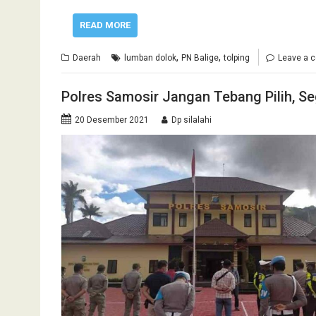
READ MORE
,
,
Daerah
lumban dolok
PN Balige
tolping
Leave a 
Polres Samosir Jangan Tebang Pilih, Se
20 Desember 2021
Dp silalahi