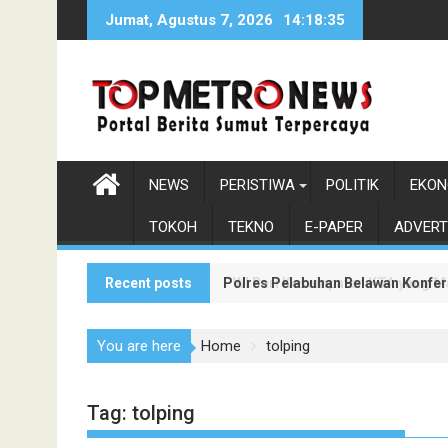
Skip
Jumat, Agustus 7, 2026
14:18:36
to
content
NEWS
PERISTIWA
POLITIK
EKON
TOKOH
TEKNO
E-PAPER
ADVERT
Recent posts
Polres Pelabuhan Belawan Konfer
PWI Beri Kesempatan KTA yang Mat
You are here
Home
tolping
Tag:
tolping