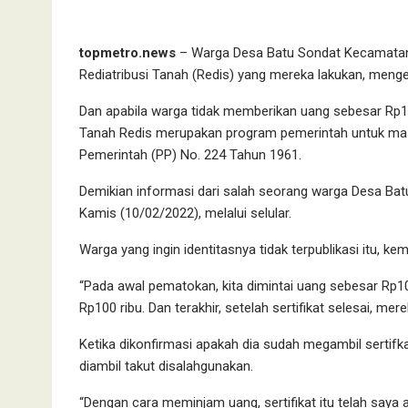
topmetro.news
– Warga Desa Batu Sondat Kecamatan 
Rediatribusi Tanah (Redis) yang mereka lakukan, menge
Dan apabila warga tidak memberikan uang sebesar Rp1,2 j
Tanah Redis merupakan program pemerintah untuk mas
Pemerintah (PP) No. 224 Tahun 1961.
Demikian informasi dari salah seorang warga Desa Bat
Kamis (10/02/2022), melalui selular.
Warga yang ingin identitasnya tidak terpublikasi itu, k
“Pada awal pematokan, kita dimintai uang sebesar Rp10
Rp100 ribu. Dan terakhir, setelah sertifikat selesai, mer
Ketika dikonfirmasi apakah dia sudah megambil sertifk
diambil takut disalahgunakan.
“Dengan cara meminjam uang, sertifikat itu telah saya 