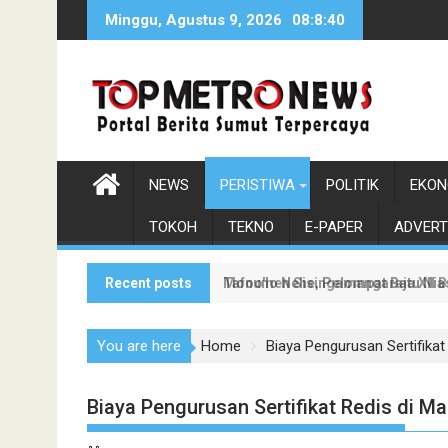
Skip
Minggu, Agustus 9, 2026
08:8:41
to
content
NEWS
PERISTIWA
POLITIK
EKON
TOKOH
TEKNO
E-PAPER
ADVERT
Recent posts
Tafoo'lo Nehe, Pelompat Batu Ni
Monumen Sisingamangaraja XII Be
You are here
Home
Biaya Pengurusan Sertifikat
Biaya Pengurusan Sertifikat Redis di Ma