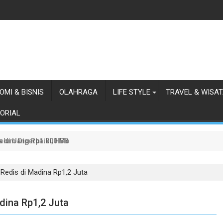
OMI & BISNIS
OLAHRAGA
LIFE STYLE
TRAVEL & WISA
ORIAL
as di Uang Rp1.000 Mohon ke Prabowo Diundang Upacara HUT ke-81 
lum Diperbaiki, HBB Ajak Orang Batak Menyikapi Ketidakperdulian
 Redis di Madina Rp1,2 Juta
dina Rp1,2 Juta