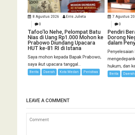
8 Agustus 2026
Erris Julieta
7 Agustus 2
0
0
Tafoo’lo Nehe, Pelompat Batu
Pendiri Be
Nias di Uang Rp1.000 Mohon ke
Dorong Neg
Prabowo Diundang Upacara
dalam Peny
HUT ke-81 RI di Istana
Penyelesaian
Saya mohon kepada Bapak Prabowo,
mengedepanka
saya ikut upacara tanggal...
hukum, dan kea
Berita
Daerah
Kota Medan
Peristiwa
Berita
Daerah
LEAVE A COMMENT