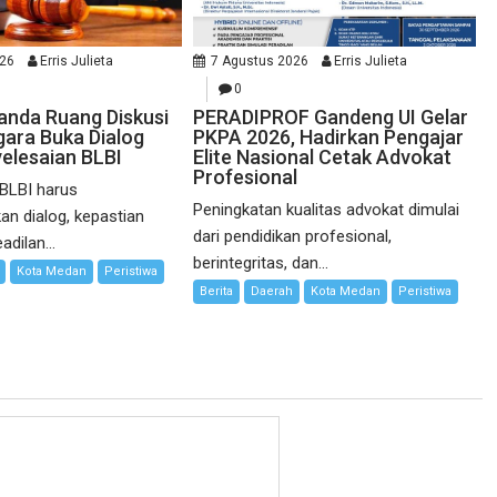
026
Erris Julieta
7 Agustus 2026
Erris Julieta
0
randa Ruang Diskusi
PERADIPROF Gandeng UI Gelar
ara Buka Dialog
PKPA 2026, Hadirkan Pengajar
elesaian BLBI
Elite Nasional Cetak Advokat
Profesional
 BLBI harus
Peningkatan kualitas advokat dimulai
n dialog, kepastian
dari pendidikan profesional,
dilan...
berintegritas, dan...
Kota Medan
Peristiwa
Berita
Daerah
Kota Medan
Peristiwa