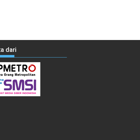
a dari