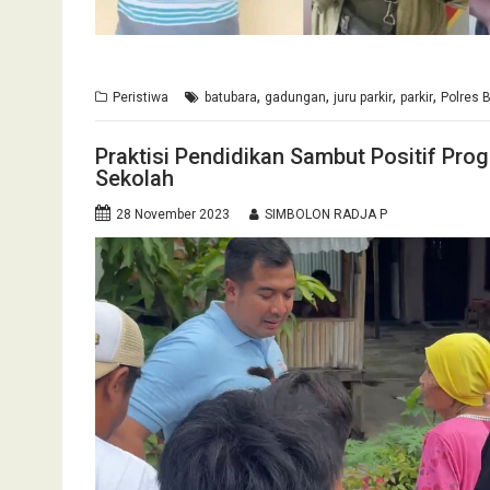
,
,
,
,
Peristiwa
batubara
gadungan
juru parkir
parkir
Polres 
Praktisi Pendidikan Sambut Positif Pr
Sekolah
28 November 2023
SIMBOLON RADJA P