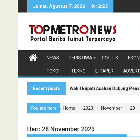
Skip
Jumat, Agustus 7, 2026
19:12:25
to
content
NEWS
PERISTIWA
POLITIK
EKON
TOKOH
TEKNO
E-PAPER
ADVERT
Recent posts
Wakil Bupati Asahan Dukung Pen
You are here
Home
2023
November
28
Hari:
28 November 2023