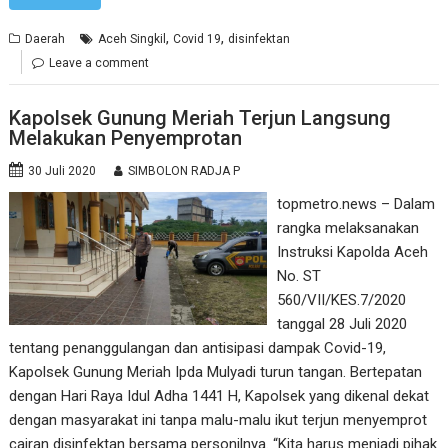
,
,
Daerah
Aceh Singkil
Covid 19
disinfektan
Leave a comment
Kapolsek Gunung Meriah Terjun Langsung
Melakukan Penyemprotan
30 Juli 2020
SIMBOLON RADJA P
topmetro.news – Dalam
rangka melaksanakan
Instruksi Kapolda Aceh
No. ST
560/VII/KES.7/2020
tanggal 28 Juli 2020
tentang penanggulangan dan antisipasi dampak Covid-19,
Kapolsek Gunung Meriah Ipda Mulyadi turun tangan. Bertepatan
dengan Hari Raya Idul Adha 1441 H, Kapolsek yang dikenal dekat
dengan masyarakat ini tanpa malu-malu ikut terjun menyemprot
cairan disinfektan bersama personilnya. “Kita harus menjadi pihak