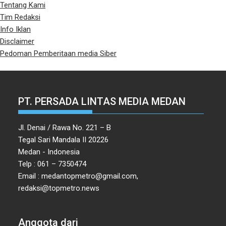
Tentang Kami
Tim Redaksi
Info Iklan
Disclaimer
Pedoman Pemberitaan media Siber
PT. PERSADA LINTAS MEDIA MEDAN
Jl. Denai / Rawa No. 221 – B
Tegal Sari Mandala II 20226
Medan - Indonesia
Telp : 061 – 7350474
Email : medantopmetro@gmail.com,
redaksi@topmetro.news
Anggota dari