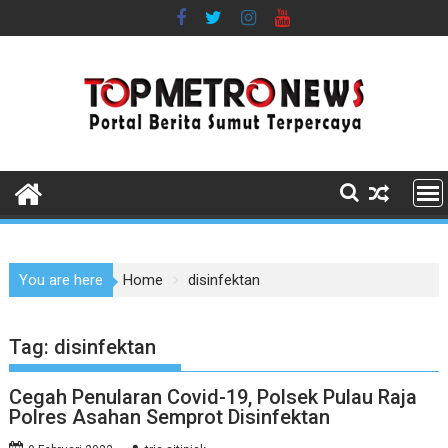
Skip
to
content
You are here
Home
disinfektan
Tag:
disinfektan
Cegah Penularan Covid-19, Polsek Pulau Raja
Polres Asahan Semprot Disinfektan