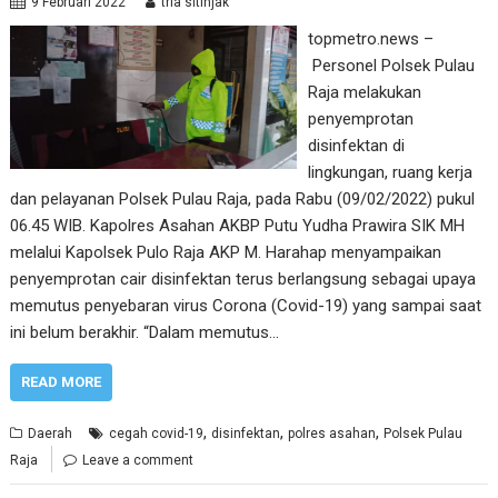
9 Februari 2022
tria sitinjak
topmetro.news –
Personel Polsek Pulau
Raja melakukan
penyemprotan
disinfektan di
lingkungan, ruang kerja
dan pelayanan Polsek Pulau Raja, pada Rabu (09/02/2022) pukul
06.45 WIB. Kapolres Asahan AKBP Putu Yudha Prawira SIK MH
melalui Kapolsek Pulo Raja AKP M. Harahap menyampaikan
penyemprotan cair disinfektan terus berlangsung sebagai upaya
memutus penyebaran virus Corona (Covid-19) yang sampai saat
ini belum berakhir. “Dalam memutus…
READ MORE
,
,
,
Daerah
cegah covid-19
disinfektan
polres asahan
Polsek Pulau
Raja
Leave a comment