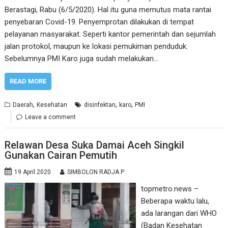
Berastagi, Rabu (6/5/2020). Hal itu guna memutus mata rantai
penyebaran Covid-19. Penyemprotan dilakukan di tempat
pelayanan masyarakat. Seperti kantor pemerintah dan sejumlah
jalan protokol, maupun ke lokasi pemukiman penduduk.
Sebelumnya PMI Karo juga sudah melakukan…
READ MORE
,
,
,
Daerah
Kesehatan
disinfektan
karo
PMI
Leave a comment
Relawan Desa Suka Damai Aceh Singkil
Gunakan Cairan Pemutih
19 April 2020
SIMBOLON RADJA P
topmetro.news –
Beberapa waktu lalu,
ada larangan dari WHO
(Badan Kesehatan