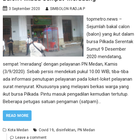
3 September 2020
SIMBOLON RADJA P
topmetro.news –
Sejumlah bakal calon
(balon) yang ikut dalam
bursa Pilkada Serentak
Sumut 9 Desember
2020 mendatang,
sempat ‘meradang’ dengan pelayanan PN Medan, Kamis
(3/9/2020). Sebab persis mendekati pukul 10.00 WIB, tiba-tiba
ada informasi penutupan pelayanan pada loket-loket pelayanan
surat menyurat. Khususnya yang melayani berkas warga yang
ikut bursa Pilkada. Pintu masuk pengadilan kemudian tertutup.
Beberapa petugas satuan pengaman (satpam)…
READ MORE
,
,
Kota Medan
Covid 19
disinfektan
PN Medan
Leave a comment