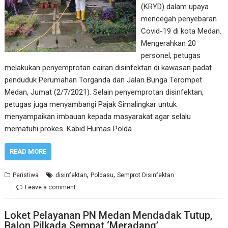
(KRYD) dalam upaya
mencegah penyebaran
Covid-19 di kota Medan.
Mengerahkan 20
personel, petugas
melakukan penyemprotan cairan disinfektan di kawasan padat
penduduk Perumahan Torganda dan Jalan Bunga Terompet
Medan, Jumat (2/7/2021). Selain penyemprotan disinfektan,
petugas juga menyambangi Pajak Simalingkar untuk
menyampaikan imbauan kepada masyarakat agar selalu
mematuhi prokes. Kabid Humas Polda…
READ MORE
,
,
Peristiwa
disinfektan
Poldasu
Semprot Disinfektan
Leave a comment
Loket Pelayanan PN Medan Mendadak Tutup,
Balon Pilkada Sempat ‘Meradang’