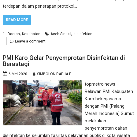
terdepan dalam penerapan protokol…
READ MORE
,
,
Daerah
Kesehatan
Aceh Singkil
disinfektan
Leave a comment
PMI Karo Gelar Penyemprotan Disinfektan di
Berastagi
6 Mei 2020
SIMBOLON RADJA P
topmetro.news –
Relawan PMI Kabupaten
Karo bekerjasama
dengan PMI (Palang
Merah Indonesia) Sumut
melakukan
penyemprotan cairan
disinfektan ke sejumlah fasilitas pelayanan publik di kota wisata