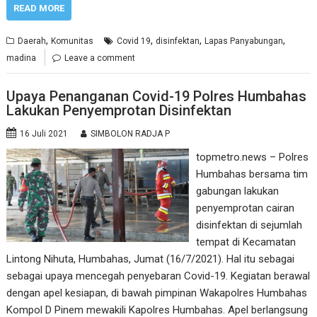
READ MORE
,
,
,
,
Daerah
Komunitas
Covid 19
disinfektan
Lapas Panyabungan
madina
Leave a comment
Upaya Penanganan Covid-19 Polres Humbahas
Lakukan Penyemprotan Disinfektan
16 Juli 2021
SIMBOLON RADJA P
topmetro.news – Polres
Humbahas bersama tim
gabungan lakukan
penyemprotan cairan
disinfektan di sejumlah
tempat di Kecamatan
Lintong Nihuta, Humbahas, Jumat (16/7/2021). Hal itu sebagai
sebagai upaya mencegah penyebaran Covid-19. Kegiatan berawal
dengan apel kesiapan, di bawah pimpinan Wakapolres Humbahas
Kompol D Pinem mewakili Kapolres Humbahas. Apel berlangsung