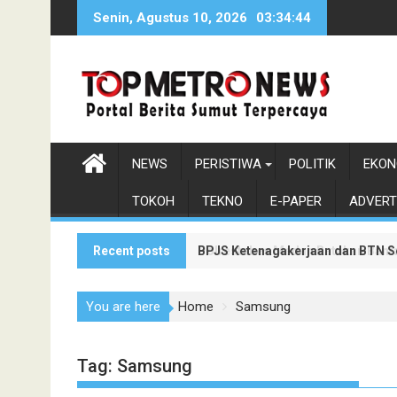
Skip
Senin, Agustus 10, 2026
03:34:45
to
content
NEWS
PERISTIWA
POLITIK
EKON
TOKOH
TEKNO
E-PAPER
ADVERT
Recent posts
BPJS Ketenagakerjaan dan BTN S
Polrestabes Medan Ratakan Bantar
You are here
Home
Samsung
Tag:
Samsung